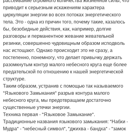
рассеивание огромного количества жизненной силы, что
приводит к серьезным искажениям характера
циркуляции энергии во всех потоках энергетического
тела. Это - одна из причин того, почему такие, казалось
бы, безобидные действия, как, например, долгие
разговоры и перманентное жевание жевательной
резинки, совершенно чудовищным образом исподволь
нас истощают. Однако происходит это не сразу, а
постепенно, понемногу, что делает привычку держать
разомкнутым контур малого небесного круга еще более
предательской по отношению к нашей энергетической
структуре.
Таким образом, устранив с помощью так называемого
"Языкового Замыкания" разрыв контура малого
небесного круга, мы предотвращаем достаточно
существенные утечки энергии.
Техника первая - "Языковое Замыкание".
Традиционные названия языкового замыкания: "Набхи -
Мудра" - "небесный символ", "джихва - бандха" - "замок