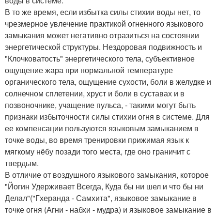
воды в системе.
В то же время, если избытка силы стихии воды нет, то
чрезмерное увлечение практикой огненного языкового
замыкания может негативно отразиться на состоянии
энергетической структуры. Нездоровая подвижность и
"Клочковатость" энергетического тела, субъективное
ощущение жара при нормальной температуре
органического тела, ощущение сухости, боли в желудке и
солнечном сплетении, хруст и боли в суставах и в
позвоночнике, учащение пульса, - такими могут быть
признаки избыточности силы стихии огня в системе. Для
ее компенсации пользуются языковым замыканием в
точке воды, во время тренировки прижимая язык к
мягкому нёбу позади того места, где оно граничит с
твердым.
В отличие от воздушного языкового замыкания, которое
"Йогин Удерживает Всегда, Куда бы ни шел и что бы ни
Делал"("Гхеранда - Самхита", языковое замыкание в
точке огня (Агни - набхи - мудра) и языковое замыкание в