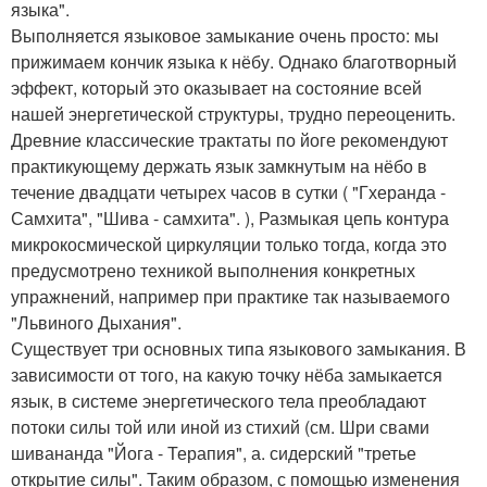
языка".
Выполняется языковое замыкание очень просто: мы
прижимаем кончик языка к нёбу. Однако благотворный
эффект, который это оказывает на состояние всей
нашей энергетической структуры, трудно переоценить.
Древние классические трактаты по йоге рекомендуют
практикующему держать язык замкнутым на нёбо в
течение двадцати четырех часов в сутки ( "Гхеранда -
Самхита", "Шива - самхита". ), Размыкая цепь контура
микрокосмической циркуляции только тогда, когда это
предусмотрено техникой выполнения конкретных
упражнений, например при практике так называемого
"Львиного Дыхания".
Существует три основных типа языкового замыкания. В
зависимости от того, на какую точку нёба замыкается
язык, в системе энергетического тела преобладают
потоки силы той или иной из стихий (см. Шри свами
шивананда "Йога - Терапия", а. сидерский "третье
открытие силы". Таким образом, с помощью изменения