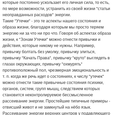
которые постоянно ускользает его личная сила, то есть,
по мере возможности, устранить из своей жизни "статьи
неоправданных расходов" энергии.
Такие "Утечки" - это те аспекты нашего состояния и
образа жизни, благодаря которым мы просто теряем
энергию ни за что ни про что. Говоря об аспектах образа
жизни, к "Зонам Утечки" можно отнести привычки и
действия, которые никому не нужны. Например,
привычку болтать без умолку, привычку злиться,
привычку "Качать Права", привычку "круто" выглядеть в
глазах окружающих, привычку "охмурять"
противоположный пол, чрезмерная эмоциональность и
т. п. когда же речь идет о состояниях, к числу "утечек"
можно отнести такие привычные состояния психики,
органов, систем, групп мышц, следствием которых
становится неконтролируемое бессмысленное
рассеивание энергии. Простейшие типичные примеры -
отвисший живот и не замкнутый на нёбо язык.
Рассеивание энергии верхних центров у подавляющего