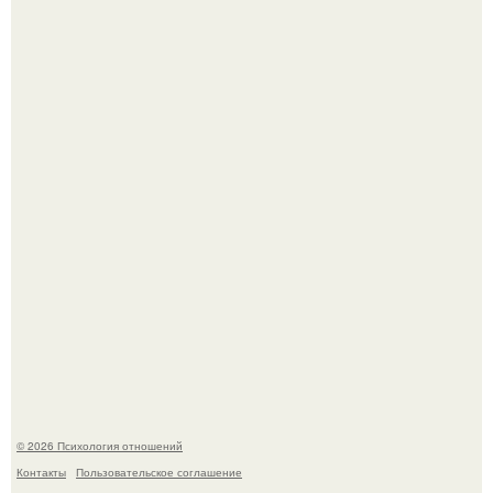
Зумеры все чаще приходят на собеседования не одни, а
с родителями, жалуются эйчары.
Самая известная кудрявая голова голливуда - николь
кидман.
© 2026 Психология отношений
Контакты
Пользовательское соглашение