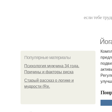
если тебе труд
Йог
Компл
предл
Популярные материалы
подви
Психология мужчина 34 года.
актив
Причины и факторы риска
Регул
Старый рассказ о логике и
улучш
мудрости (Re.
Понр