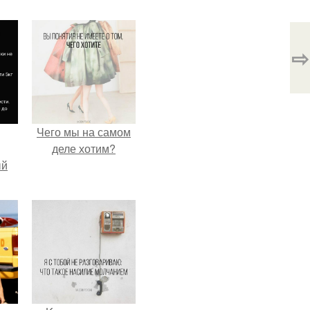
⇨
Чего мы на самом
деле хотим?
ый
ала
ать
е
.