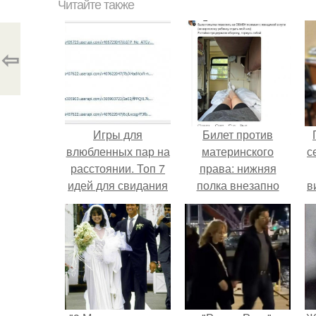
Читайте также
⇦
Игры для
Билет против
влюбленных пар на
материнского
с
расстоянии. Топ 7
права: нижняя
идей для свидания
полка внезапно
в
на расстоянии
нашла законного
владельца.