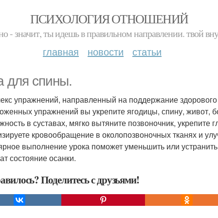
ПСИХОЛОГИЯ ОТНОШЕНИЙ
но - значит, ты идешь в правильном направлении. твой вн
главная
новости
статьи
а для спины.
екс упражнений, направленный на поддержание здорового
оженных упражнений вы укрепите ягодицы, спину, живот, б
жность в суставах, мягко вытяните позвоночник, укрепите 
изируете кровообращение в околопозвоночных тканях и ул
ярное выполнение урока поможет уменьшить или устранить 
ат состояние осанки.
авилось? Поделитесь с друзьями!