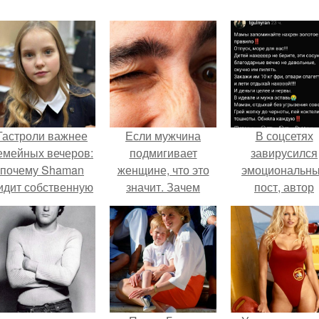
Гастроли важнее
Если мужчина
В соцсетях
емейных вечеров:
подмигивает
завирусился
почему Shaman
женщине, что это
эмоциональн
идит собственную
значит. Зачем
пост, автор
дочь чаще на
мужчина мне
которого призв
экране, чем
подмигнул?
матерей отдых
вживую.
без детей и н
испытывать
чувство вины