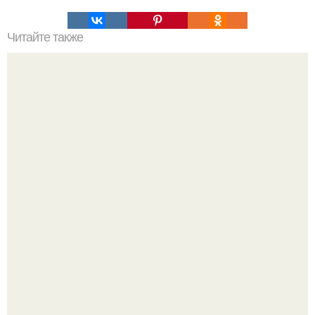
Читайте также
Что делает женщину интересной в глазах мужчины.
Женщина глазами мужчины.