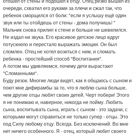
отошел от стены и подошел к отцу. Отец резко вышел из
очереди, схватил его руками за плечи и сжал так, что
ребенок сморщился от боли: "если я услышу ещё один
звук или ты отойдешь от стены - дома получишь! "
Мальчик снова прилип к стене и больше не шевелился.
Не издал ни звука. Его красивое детское лицо вдруг
потускнело и перестало выражать эмоции. Он был
сломлен. Отец не хотел возиться с ним, и сломать
ребенка - простейший способ "Воспитания".
А потом мы удивляемся, почему дети вырастают
"Сломанными".
Буду резок. Многие люди видят, как я общаюсь с сыном и
поют мне дифирамбы за то, что я люблю сына больше,
чем другие отцы любят своих детей. Черт побери! Этого
я не понимаю и, наверное, никогда не пойму. Любить
сына, воспитывать сына, играть с сыном - это задачи, с
которыми могут справиться не только супер - отцы. Это
под Силу любому отцу. Всегда. Без исключений. Во мне
нет ничего особенного. Я - отец, который любит своего