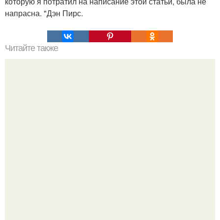
которую я потратил на написание этой статьи, была не
напрасна. "Дэн Пирс.
Читайте также
Как стать хитрой женщиной. 70 способов стать
женственнее