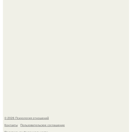
Hе надо стремиться афишировать свое равнодушие.
Чего мы на самом деле хотим?
© 2026 Психология отношений
Контакты
Пользовательское соглашение