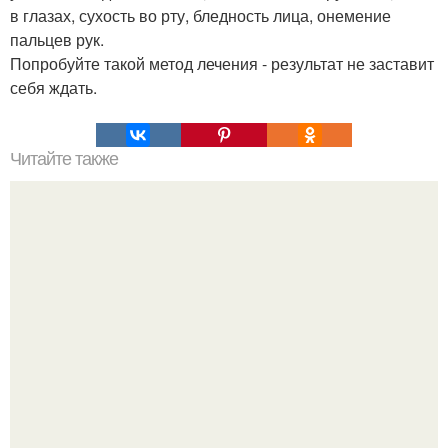
в глазах, сухость во рту, бледность лица, онемение
пальцев рук.
Попробуйте такой метод лечения - результат не заставит
себя ждать.
Читайте также
Можно ли носить кольцо на безымянном пальце правой
руки незамужней девушке