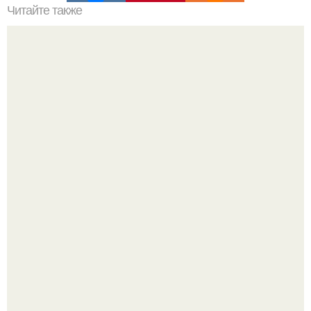
Читайте также
Чем полезна медитация и зачем её практиковать?
Гастроли важнее семейных вечеров: почему Shaman
видит собственную дочь чаще на экране, чем вживую.