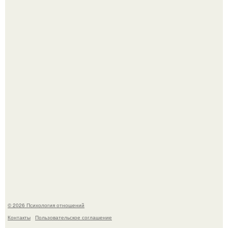
Упс, кажется мы больше не увидим пэм в красном
купальнике на экране.
Koда моя мать злилась или была недовольна, она
начинала вести себя так, будто меня просто нет.
© 2026 Психология отношений
Контакты
Пользовательское соглашение