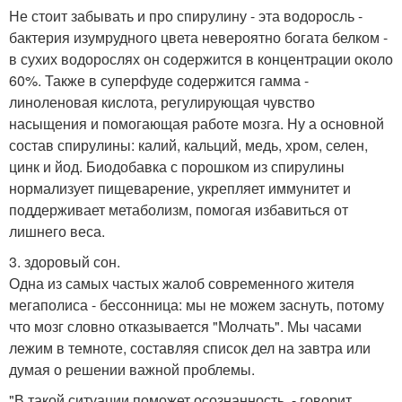
Не стоит забывать и про спирулину - эта водоросль -
бактерия изумрудного цвета невероятно богата белком -
в сухих водорослях он содержится в концентрации около
60%. Также в суперфуде содержится гамма -
линоленовая кислота, регулирующая чувство
насыщения и помогающая работе мозга. Ну а основной
состав спирулины: калий, кальций, медь, хром, селен,
цинк и йод. Биодобавка с порошком из спирулины
нормализует пищеварение, укрепляет иммунитет и
поддерживает метаболизм, помогая избавиться от
лишнего веса.
3. здоровый сон.
Одна из самых частых жалоб современного жителя
мегаполиса - бессонница: мы не можем заснуть, потому
что мозг словно отказывается "Молчать". Мы часами
лежим в темноте, составляя список дел на завтра или
думая о решении важной проблемы.
"В такой ситуации поможет осознанность, - говорит