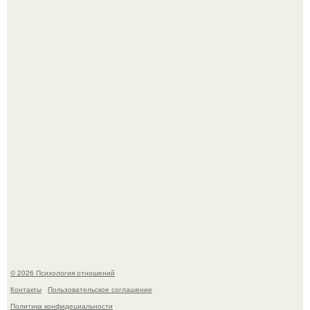
"Я Годами Пряталась на Пляже": похудевшая невестка
Валерии показала фигуру в откровенном купальнике.
Принятие своего расстройства.
© 2026 Психология отношений
Контакты
Пользовательское соглашение
Политика конфидециальности