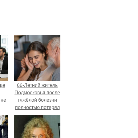
ще
66-Летний житель
Подмосковья после
 не
тяжёлой болезни
полностью потерял
потенцию, но
ры.
решил
восстановить
интимную жизнь с