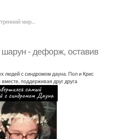
утренний мир...
 шарун - дефорж, оставив
х людей с синдромом дауна. Пол и Крис
ы вместе, поддерживая друг друга