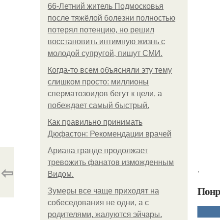
66-Летний житель Подмосковья
после тяжёлой болезни полностью
потерял потенцию, но решил
восстановить интимную жизнь с
молодой супругой, пишут СМИ.
Когда-то всем объясняли эту тему
слишком просто: миллионы
сперматозоидов бегут к цели, а
побеждает самый быстрый.
Как правильно принимать
Дюфастон: Рекомендации врачей
Ариана гранде продолжает
тревожить фанатов изможденным
⇦
.
Видом.
Понр
Зумеры все чаще приходят на
собеседования не одни, а с
родителями, жалуются эйчары.