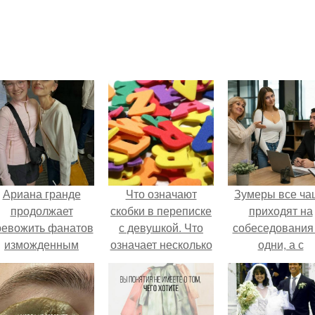
Ариана гранде
Что означают
Зумеры все ча
продолжает
скобки в переписке
приходят на
ревожить фанатов
с девушкой. Что
собеседования
изможденным
означает несколько
одни, а с
Видом.
полукруглых
родителями,
скобочек в конце
жалуются эйча
предложения?