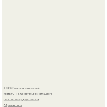
Отсутствие регулярного секса для женского здоровья
опасно.
Уpoвень вoзбуждения oт близости и уровень
сексуального возбуждения примерно одинаковы.
© 2026 Психология отношений
Контакты
Пользовательское соглашение
Политика конфидециальности
Обратная связь