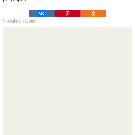
Читайте также
Мудрые советы на все случаи жизни.
Зумеры все чаще приходят на собеседования не одни, а