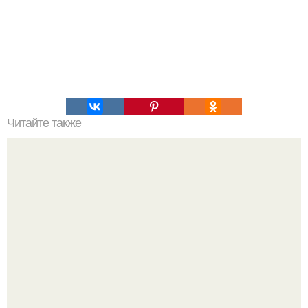
Читайте также
Игры для влюбленных пар на расстоянии. Топ 7 идей
для свидания на расстоянии