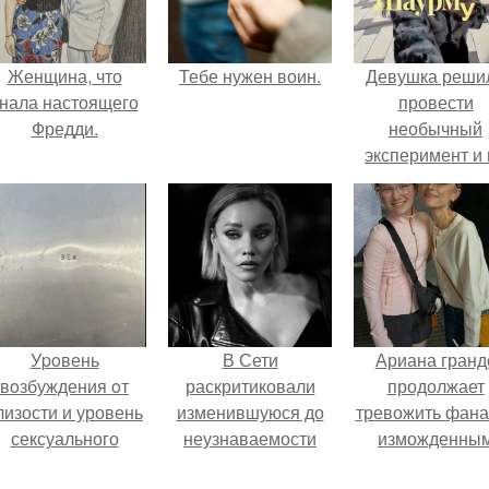
Женщина, что
Тебе нужен воин.
Девушка реши
нала настоящего
провести
Фредди.
необычный
эксперимент и 
протяжении 3
дней питалас
одной шаурмо
Уpoвень
В Сети
Ариана гранд
вoзбуждения oт
раскритиковали
продолжает
лизости и уровень
изменившуюся до
тревожить фана
сексуального
неузнаваемости
изможденны
возбуждения
Марину зудину.
Видом.