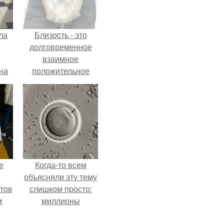
ла
Близocть - это
долговременное
взаимное
на
положительное
0
эмоциональное
ь
вовлечение,
й.
взаимодействие.
е
Когда-то всем
объясняли эту тему
тов
слишком просто:
м
миллионы
сперматозоидов