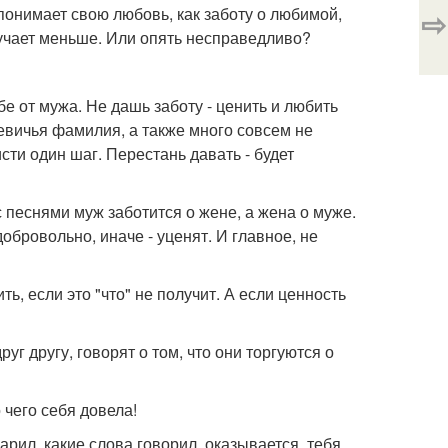
⇨
понимает свою любовь, как заботу о любимой,
лучает меньше. Или опять несправедливо?
 от мужа. Не дашь заботу - ценить и любить
 девичья фамилия, а также много совсем не
ти один шаг. Перестань давать - будет
с песнями муж заботится о жене, а жена о муже.
обровольно, иначе - уценят. И главное, не
ить, если это "что" не получит. А если ценность
г другу, говорят о том, что они торгуются о
 чего себя довела!
рил, какие слова говорил, оказывается, тебя