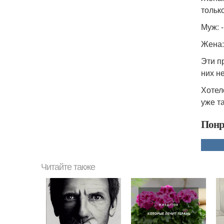
тольк
Муж: 
Жена:
Эти пр
них н
Хотел
уже т
Понр
Читайте также