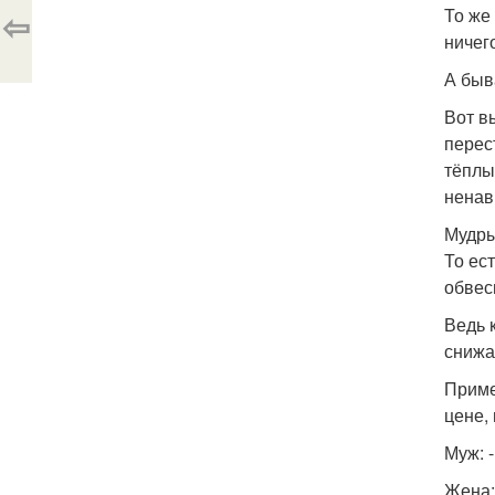
⇦
То же
ничег
А быв
Вот в
перес
тёплы
ненав
Мудры
То ес
обвес
Ведь к
снижа
Приме
цене,
Муж: 
Жена: