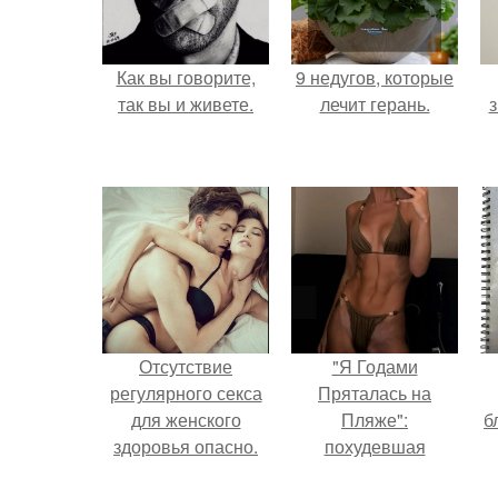
Как вы говорите,
9 недугов, которые
так вы и живете.
лечит герань.
з
Отсутствие
"Я Годами
регулярного секса
Пряталась на
для женского
Пляже":
б
здоровья опасно.
похудевшая
невестка Валерии