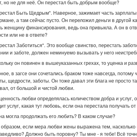
т, но не для неё. Он перестал быть добрым вообще?
ерестал Быть Щедрым". Наверное, зажимает часть зарплаты.
армане, а там сейчас пусто. Он переложил деньги в другой к
ь женщину финансирования, ведь она привыкла. А он в отве
сти или не в ответе?
ерестал Заботиться". Это вообще свинство, перестать забот
нии и заботе, должен неминуемо вызывать у него неистреб
кольку он повинен в вышеуказанных грехах, то уценка и раз
ное, в загсе они сочетались браком тоже навсегда, потому ч
ты, щедрости, заботы. Он тоже давал эти блага не просто та
авал, от большой и чистой любви.
 ценность любви определялась количеством добра и услуг, о
ит услуг, какая тут любовь, если она перестала получать от 
на могла продолжать его любить? В каком случае?
 образом, если мера любви жены выражена тем, насколько о
аведливо? Должно быть поровну? Ты мне - я тебе! Всё точно