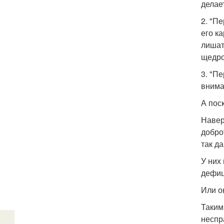
делае
2. "П
его к
лишат
щедро
3. "П
внима
А пос
Навер
добро
так д
У них
дефиц
Или о
Таким
неспр