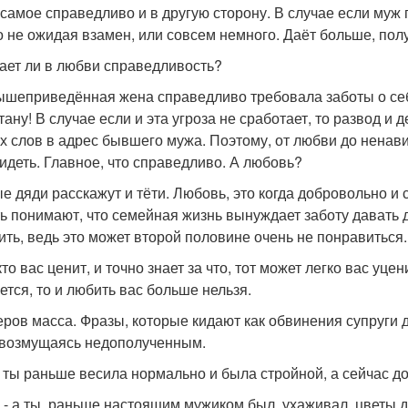
 самое справедливо и в другую сторону. В случае если муж 
о не ожидая взамен, или совсем немного. Даёт больше, по
ает ли в любви справедливость?
ышеприведённая жена справедливо требовала заботы о себе
тану! В случае если и эта угроза не сработает, то развод и
х слов в адрес бывшего мужа. Поэтому, от любви до ненавис
идеть. Главное, что справедливо. А любовь?
е дяди расскажут и тёти. Любовь, это когда добровольно и 
ть понимают, что семейная жизнь вынуждает заботу давать д
ить, ведь это может второй половине очень не понравиться.
то вас ценит, и точно знает за что, тот может легко вас уцен
ется, то и любить вас больше нельзя.
ров масса. Фразы, которые кидают как обвинения супруги дру
 возмущаясь недополученным.
- ты раньше весила нормально и была стройной, а сейчас до
 - а ты, раньше настоящим мужиком был, ухаживал, цветы да