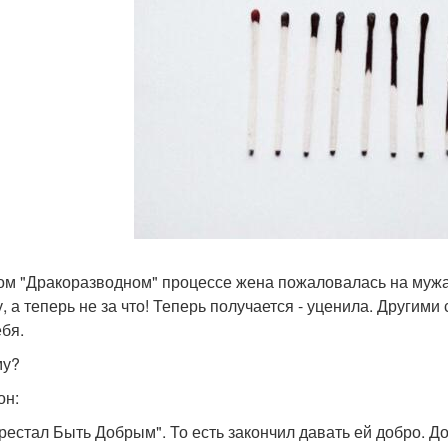
ом "Дракоразводном" процессе жена пожаловалась на мужа: 
у, а теперь не за что! Теперь получается - уценила. Други
ебя.
му?
он:
ерестал Быть Добрым". То есть закончил давать ей добро. До