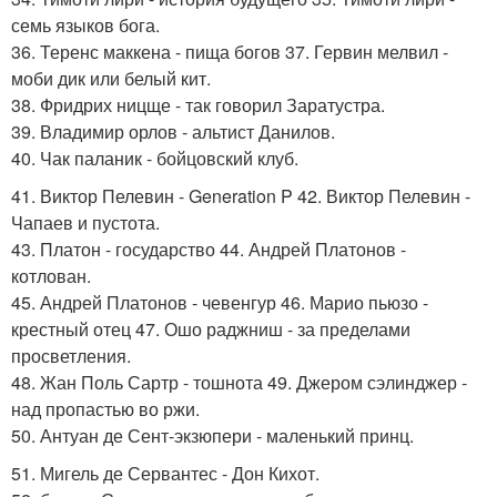
семь языков бога.
36. Теренс маккена - пища богов 37. Гервин мелвил -
моби дик или белый кит.
38. Фридрих ницще - так говорил Заратустра.
39. Владимир орлов - альтист Данилов.
40. Чак паланик - бойцовский клуб.
41. Виктор Пелевин - Generation P 42. Виктор Пелевин -
Чапаев и пустота.
43. Платон - государство 44. Андрей Платонов -
котлован.
45. Андрей Платонов - чевенгур 46. Марио пьюзо -
крестный отец 47. Ошо раджниш - за пределами
просветления.
48. Жан Поль Сартр - тошнота 49. Джером сэлинджер -
над пропастью во ржи.
50. Антуан де Сент-экзюпери - маленький принц.
51. Мигель де Сервантес - Дон Кихот.