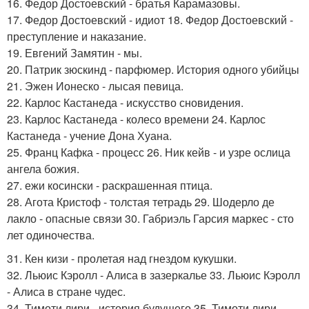
16. Федор Достоевский - братья Карамазовы.
17. Федор Достоевский - идиот 18. Федор Достоевский -
преступление и наказание.
19. Евгений Замятин - мы.
20. Патрик зюскинд - парфюмер. История одного убийцы
21. Эжен Ионеско - лысая певица.
22. Карлос Кастанеда - искусство сновидения.
23. Карлос Кастанеда - колесо времени 24. Карлос
Кастанеда - учение Дона Хуана.
25. Франц Кафка - процесс 26. Ник кейв - и узре ослица
ангела божия.
27. ежи косински - раскрашенная птица.
28. Агота Кристоф - толстая тетрадь 29. Шодерло де
лакло - опасные связи 30. Габриэль Гарсия маркес - сто
лет одиночества.
31. Кен кизи - пролетая над гнездом кукушки.
32. Льюис Кэролл - Алиса в зазеркалье 33. Льюис Кэролл
- Алиса в стране чудес.
34. Тимоти лири - история будущего 35. Тимоти лири -