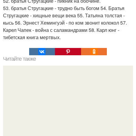
52. братья Стругацкие - пикник на обочине.
53. братья Стругацкие - трудно быть богом 54. Братья
Стругацкие - хищные вещи века 55. Татьяна толстая -
кысь 56. Эрнест Хемингуэй - по ком звонит колокол 57.
Карел Чапек - война с саламандрами 58. Карл юнг -
тибетская книга мертвых.
Читайте также
Женщина, ради которой хочется жить.