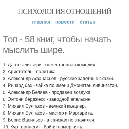
ПСИХОЛОГИЯ ОТНОШЕНИЙ
главная
новости
статьи
Топ - 58 книг, чтобы начать
мыслить шире.
1. Данте алигьери - божественная комедия.
2. Аристотель - политика.
3. Александр Афанасьев - русские заветные сказки.
4. Ричард бах - чайка по имени Джонатан ливингстон.
5. Александр Беляев - продавец воздуха.
6. Энтони бёрджесс - заводной апельсин.
7. Михаил Булгаков - великий канцлер.
8. Михаил Булгаков - мастер и Маргарита.
9. Борис Васильев - в списках не значился.
10. Курт воннегут - бойня номер пять.