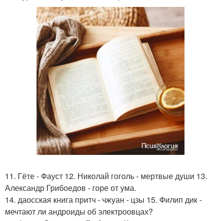
11. Гёте - Фауст 12. Николай гоголь - мертвые души 13.
Александр Грибоедов - горе от ума.
14. даосская книга притч - чжуан - цзы 15. Филип дик -
мечтают ли андроиды об электроовцах?