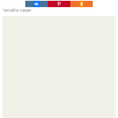
Читайте также
Узнайте свой характер по времени рождения:
Нефтяной кризис 1973 года и трагическая судьба короля
Фейсала.