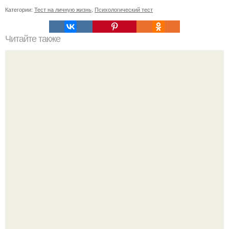
Категории:
Тест на личную жизнь
,
Психологический тест
Читайте также
Обратите внимание на то, с кем вы делитесь своей
интимной энергией!