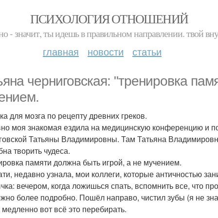
ПСИХОЛОГИЯ ОТНОШЕНИЙ
но - значит, ты идешь в правильном направлении. твой вн
главная
новости
статьи
ьяна черниговская: "тренировка памя
ением.
ка для мозга по рецепту древних греков.
но моя знакомая ездила на медицинскую конференцию и по
говской Татьяны Владимировны. Там Татьяна Владимировна
бна творить чудеса.
ировка памяти должна быть игрой, а не мучением.
тати, недавно узнала, мои коллеги, которые античностью зан
чка: вечером, когда ложишься спать, вспомнить все, что пр
ожно более подробно. Пошёл направо, чистил зубы (я не знаю
- медленно вот всё это перебирать.