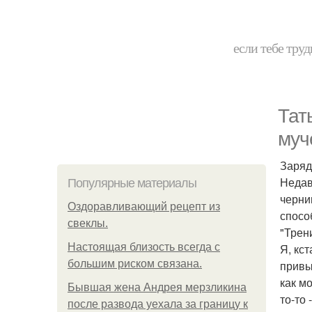
если тебе труд
Тат
муч
Заряд
Недав
Популярные материалы
черни
Оздоравливающий рецепт из
спосо
свеклы.
"Трен
Hacтоящая близость всегда с
Я, кс
большим риском связана.
привы
как м
Бывшая жена Андрея мерзликина
то-то 
после развода уехала за границу к