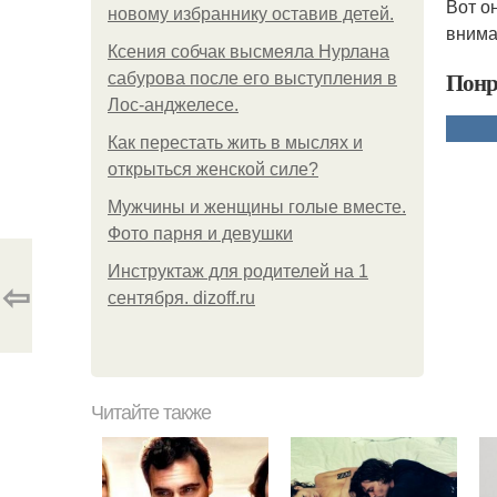
Вот он
новому избраннику оставив детей.
внима
Ксения собчак высмеяла Нурлана
Понр
сабурова после его выступления в
Лос-анджелесе.
Как перестать жить в мыслях и
открыться женской силе?
Мужчины и женщины голые вместе.
Фото парня и девушки
Инструктаж для родителей на 1
⇦
сентября. dizoff.ru
Читайте также