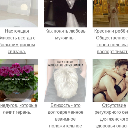
Hacтоящая
Как понять любовь
Крестили ребён
близость всегда с
мужчины.
Общественнос
большим риском
снова полезла
связана.
паспорт тимат
 недугов, которые
Близocть - это
Отсутствие
лечит герань.
долговременное
регулярного се
взаимное
для женског
положительное
здоровья опасн