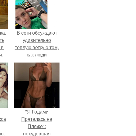
ка.
В cети обсуждают
ть
удивительно
 в
тёплую ветку о том,
и.
как люди
адаптируются к
новым реалиям.
"Я Годами
кса
Пряталась на
о
Пляже":
о.
похудевшая