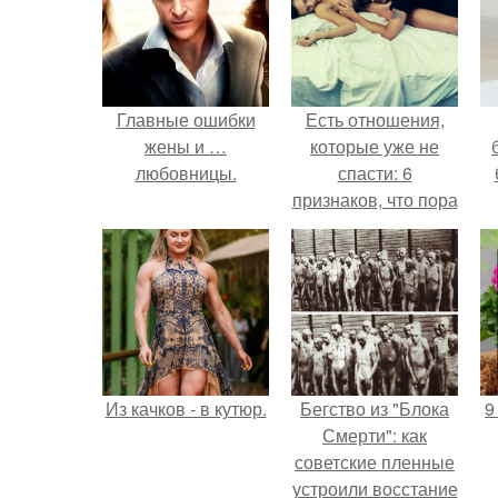
Главные ошибки
Есть отношения,
жены и …
которые уже не
любовницы.
спасти: 6
признаков, что пора
перестать
бороться.
Из качков - в кутюр.
Бегство из "Блока
9
Смерти": как
советские пленные
устроили восстание