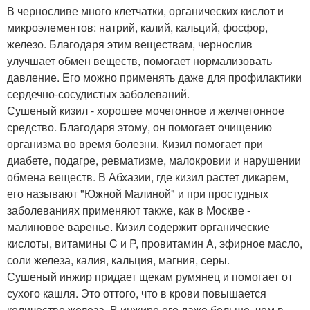
В черносливе много клетчатки, органических кислот и
микроэлементов: натрий, калий, кальций, фосфор,
железо. Благодаря этим веществам, чернослив
улучшает обмен веществ, помогает нормализовать
давление. Его можно применять даже для профилактики
сердечно-сосудистых заболеваний.
Сушеный кизил - хорошее мочегонное и желчегонное
средство. Благодаря этому, он помогает очищению
организма во время болезни. Кизил помогает при
диабете, подагре, ревматизме, малокровии и нарушении
обмена веществ. В Абхазии, где кизил растет дикарем,
его называют "Южной Малиной" и при простудных
заболеваниях применяют также, как в Москве -
малиновое варенье. Кизил содержит органические
кислоты, витамины C и P, провитамин A, эфирное масло,
соли железа, калия, кальция, магния, серы.
Сушеный инжир придает щекам румянец и помогает от
сухого кашля. Это оттого, что в крови повышается
количество железа. В инжире его даже больше, чем в