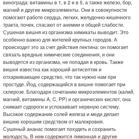
винограда: витамины в 1, в 2 и в 5, а также железо, бор,
магний и другие микроэлементы. Они в совокупности
помогают работе сердца, легких, желудочно-кишечного
тракта, почек, спасают от анемии и общей слабости.
Сушеная вишня из организма химикаты выводит. Это
особенно важно для жителей крупных городов. А
происходит это за счет действия пектина: он помогает
связать вредные химические соединения, и они
выводятся из организма, не попадая в кровь. Также
вишня известна как хороший антисептик и
отхаркивающее средство, что так нужно нам при
простуде. Йод, содержащийся в вишне помогает при
склерозе. Благодаря сочетанию микроэлементов (калий,
магний, витамины A, C, PP) и органических кислот, она
снимает судороги и успокаивает нервную систему.
Высокое содержание солей железа и меди делает
вишню хорошим средством от малокровия.
Сушеный ананас помогает похудеть и сохранить
молодость. В нем содержится лимонная и другие