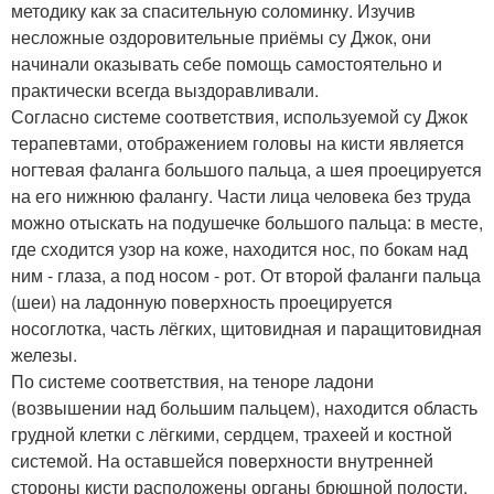
методику как за спасительную соломинку. Изучив
несложные оздоровительные приёмы су Джок, они
начинали оказывать себе помощь самостоятельно и
практически всегда выздоравливали.
Согласно системе соответствия, используемой су Джок
терапевтами, отображением головы на кисти является
ногтевая фаланга большого пальца, а шея проецируется
на его нижнюю фалангу. Части лица человека без труда
можно отыскать на подушечке большого пальца: в месте,
где сходится узор на коже, находится нос, по бокам над
ним - глаза, а под носом - рот. От второй фаланги пальца
(шеи) на ладонную поверхность проецируется
носоглотка, часть лёгких, щитовидная и паращитовидная
железы.
По системе соответствия, на теноре ладони
(возвышении над большим пальцем), находится область
грудной клетки с лёгкими, сердцем, трахеей и костной
системой. На оставшейся поверхности внутренней
стороны кисти расположены органы брюшной полости.