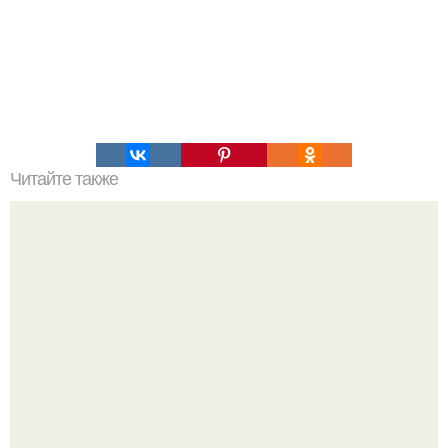
Читайте также
Как стать хитрой женщиной. 70 способов стать
женственнее