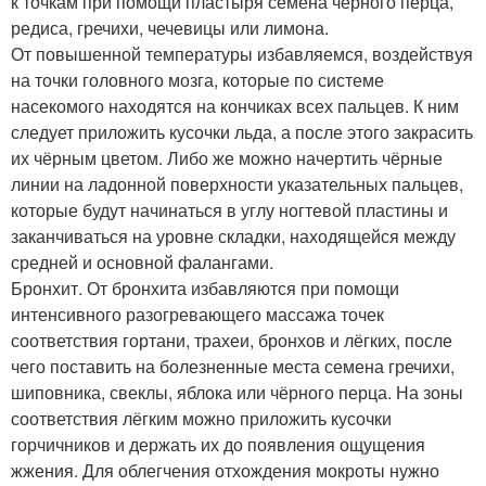
к точкам при помощи пластыря семена чёрного перца,
редиса, гречихи, чечевицы или лимона.
От повышенной температуры избавляемся, воздействуя
на точки головного мозга, которые по системе
насекомого находятся на кончиках всех пальцев. К ним
следует приложить кусочки льда, а после этого закрасить
их чёрным цветом. Либо же можно начертить чёрные
линии на ладонной поверхности указательных пальцев,
которые будут начинаться в углу ногтевой пластины и
заканчиваться на уровне складки, находящейся между
средней и основной фалангами.
Бронхит. От бронхита избавляются при помощи
интенсивного разогревающего массажа точек
соответствия гортани, трахеи, бронхов и лёгких, после
чего поставить на болезненные места семена гречихи,
шиповника, свеклы, яблока или чёрного перца. На зоны
соответствия лёгким можно приложить кусочки
горчичников и держать их до появления ощущения
жжения. Для облегчения отхождения мокроты нужно