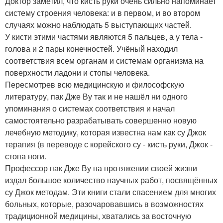
Доктор заметил, что кисть руки очень сильно напоминает
систему строения человека: и в первом, и во втором
случаях можно наблюдать 5 выступающих частей.
У кисти этими частями являются 5 пальцев, а у тела -
голова и 2 пары конечностей. Учёный находил
соответствия всем органам и системам организма на
поверхности ладони и стопы человека.
Пересмотрев всю медицинскую и философскую
литературу, пак Дже Ву так и не нашёл ни одного
упоминания о системах соответствия и начал
самостоятельно разрабатывать совершенно новую
лечебную методику, которая известна нам как су Джок
терапия (в переводе с корейского су - кисть руки, Джок -
стопа ноги.
Профессор пак Дже Ву на протяжении своей жизни
издал большое количество научных работ, посвящённых
су Джок методам. Эти книги стали спасением для многих
больных, которые, разочаровавшись в возможностях
традиционной медицины, хватались за восточную