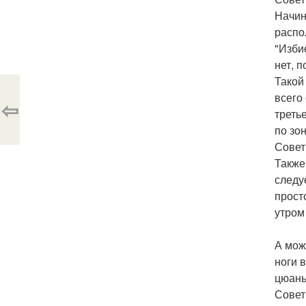
Начин
распо
"Изби
нет, 
Такой
всего
⇦
треть
по зо
Совет
Также
следу
прост
утром
А мож
ноги 
цюань
Совет