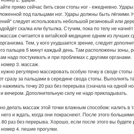
айте прямо сейчас бить свои стопы ног - ежедневно. Удары
ложенной под пальцами ног. Удары должны быть лёгкими. Н
ений" следует использовать небольшой резиновый или дере
подойдёт скалка или бутылка. Стучим, пока по телу не начнё
 массаж считается в китайской медицине одним из лучших с
 организма. Тем, у кого ухудшается зрение, следует дополн
его пальцев 5 минут каждый день. Там расположены зоны, 
нам надо постукивать и при проблемах с другими органами.
 номер 3. массаж.
 нужно регулярно массировать особую точку в своде стопы -
ет сразу за пальцами в середине свода стопы. Выполнять т
о нажимать точку 20 раз без перерыва (сначала на одной ног
 и вечером. Дополнительную силу не надо прикладывать.
но делать массаж этой точки влажным способом: налить в т
в него и ждать, когда они покраснеют. После этого большим
 80 раз без перерыва. Хорошо, если после этого вы будете 
 номер 4. пешие прогулки.