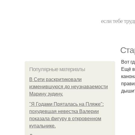
если тебе труд
Ста
Вот гд
Ещё в
Популярные материалы
канон
В Сети раскритиковали
прави
изменившуюся до неузнаваемости
дышит
Марину зудину.
"Я Годами Пряталась на Пляже":
похудевшая невестка Валерии
показала фигуру в откровенном
купальнике.