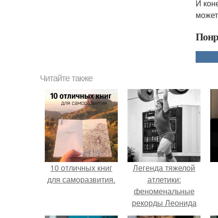
И кон
может
Понр
Читайте также
10 отличных книг
Легенда тяжелой
для саморазвития.
атлетики:
феноменальные
рекорды Леонида
Тараненко.
н