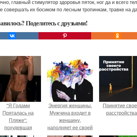
ечно, главный стимулятор здоровья пяток, ног да и всего те
е совершать их босиком по лесным тропинкам, травке на да
авилось? Поделитесь с друзьями!
"Я Годами
Энергия женщины.
Принятие свое
Пряталась на
Мужчина входит в
расстройства
Пляже":
женщину,
похудевшая
наполняет ее своей
евестка Валерии
сексуальной