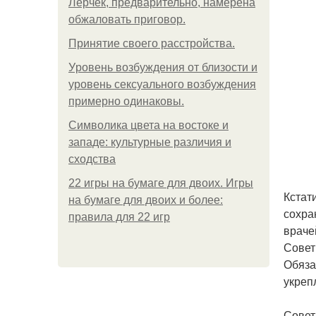
Лерчек, предварительно, намерена
обжаловать приговор.
Принятие своего расстройства.
Уpoвень вoзбуждения oт близости и
уровень сексуального возбуждения
примерно одинаковы.
Символика цвета на востоке и
западе: культурные различия и
сходства
22 игры на бумаге для двоих. Игры
Кстат
на бумаге для двоих и более:
сохра
правила для 22 игр
враче
Совет
Обяза
укреп
Совет