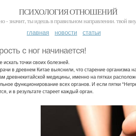
ПСИХОЛОГИЯ ОТНОШЕНИЙ
но - значит, ты идешь в правильном направлении. твой вн
главная
новости
статьи
рocть с нoг начинается!
е искать точки cвоих болезней.
рачи в древнем Китае выяснили, что старение организма нач
ам древнекитайской медицины, именно на пятках расположе
льное функционирование всех органов. И если пятки "Нетре
ся, и в результате стареет каждый орган.