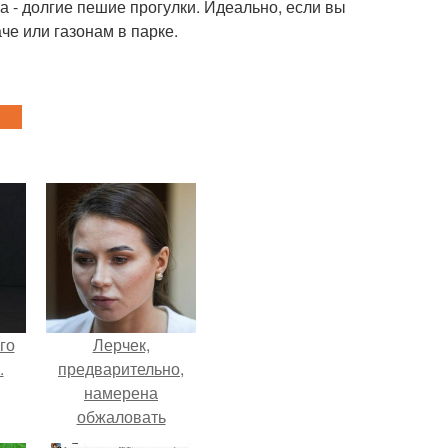
ла - долгие пешие прогулки. Идеально, если вы
че или газонам в парке.
го
Лерчек,
.
предварительно,
намерена
обжаловать
приговор.