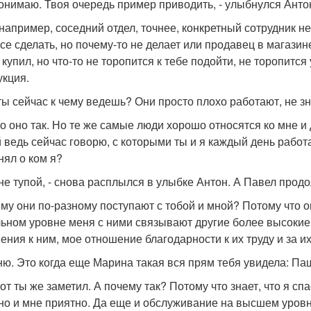
понимаю. Твоя очередь пример приводить, - улыбнулся Анто
, например, соседний отдел, точнее, конкретный сотрудник н
все сделать, но почему-то не делает или продавец в магазин
о купил, но что-то не торопится к тебе подойти, не торопитс
укция.
 ты сейчас к чему ведешь? Они просто плохо работают, не зн
-то оно так. Но те же самые люди хорошо относятся ко мне и 
 ведь сейчас говорю, с которыми ты и я каждый день работ
нял о ком я?
, не тупой, - снова расплылся в улыбке Антон. А Павел прод
ему они по-разному поступают с тобой и мной? Потому что о
ьном уровне меня с ними связывают другие более высокие 
ения к ним, мое отношение благодарности к их труду и за и
ню. Это когда еще Марина такая вся прям тебя увидела: Паш
вот ты же заметил. А почему так? Потому что знает, что я сп
но и мне приятно. Да еще и обслуживание на высшем уровн