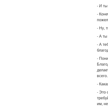
- И т
- Кон
пожел
- Ну, 
- А т
- А т
благо
- Пон
Благо
делае
всего.
- Кака
- Это
требуй
им, н