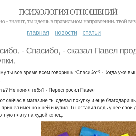
ПСИХОЛОГИЯ ОТНОШЕНИЙ
но - значит, ты идешь в правильном направлении. твой вн
главная
новости
статьи
сибо. - Спасибо, - сказал Павел пр
упки.
ему ты все время всем говоришь "Спасибо"? - Когда уже вы
.
есть? Не понял тебя? - Переспросил Павел.
 вот сейчас в магазине ты сделал покупку и еще благодариш
ы пришел именно к ней и купил. Ты оставил ведь у нее свои д
отную плату на худой конец.