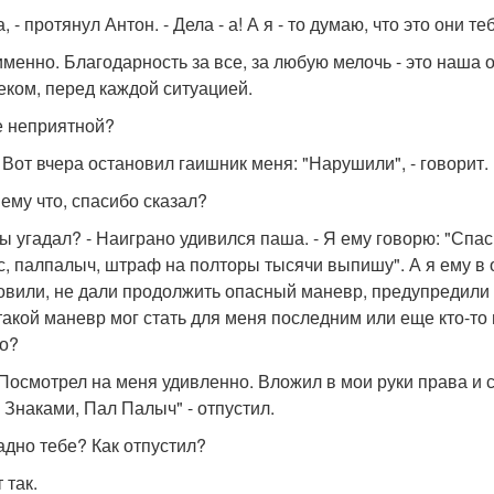
 а, - протянул Антон. - Дела - а! А я - то думаю, что это они т
 именно. Благодарность за все, за любую мелочь - это наша
еком, перед каждой ситуацией.
е неприятной?
! Вот вчера остановил гаишник меня: "Нарушили", - говорит.
 ему что, спасибо сказал?
 ты угадал? - Наиграно удивился паша. - Я ему говорю: "Спа
с, палпалыч, штраф на полторы тысячи выпишу". А я ему в от
овили, не дали продолжить опасный маневр, предупредили 
такой маневр мог стать для меня последним или еще кто-то м
го?
 Посмотрел на меня удивленно. Вложил в мои руки права и
о Знаками, Пал Палыч" - отпустил.
ладно тебе? Как отпустил?
т так.