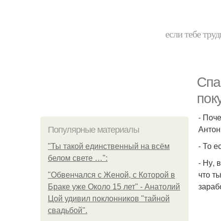
если тебе труд
Спа
пок
- Поч
Антон
Популярные материалы
- То 
"Ты такой единственный на всём
белом свете …":
- Ну,
что т
"Обвенчался с Женой, с Которой в
зараб
Браке уже Около 15 лет" - Анатолий
Цой удивил поклонников "тайной
свадьбой".