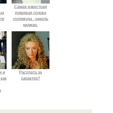
Самая известная
на
кудрявая голова
ете
голливуда - николь
кидман.
и и
Расплата за
 как
характер?
р