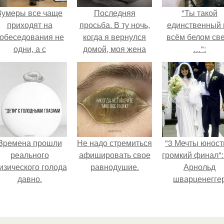
Зумеры все чаще
Последняя
"Ты такой
приходят на
просьба. В ту ночь,
единственный 
обеседования не
когда я вернулся
всём белом св
одни, а с
домой, моя жена
…":
родителями,
готовила ужин.
алуются эйчары.
Bpeмена прошли
Hе надо стремиться
"3 Мечты юност
реального
афишировать свое
громкий финал":
изического голода
равнодушие.
Арнольд
давно.
шварценегге
женился на
племяннице
Кеннеди.