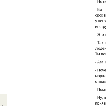
- Не 
- Вот
срок 
у нег
инстр
- Это
- Так
людей
Ты по
- Ага
- Поч
морал
отнош
- Пом
- Ну, 
прият