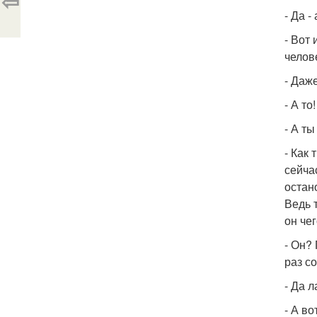
⇦
- Да -
- Вот
челов
- Даж
- А то
- А ты
- Как
сейча
остан
Ведь 
он че
- Он?
раз с
- Да 
- А во