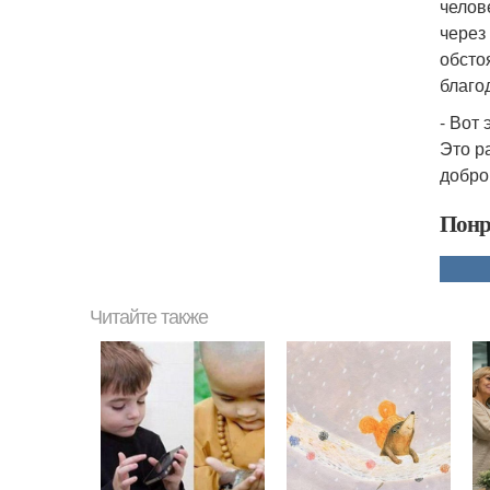
челов
через
обсто
благо
- Вот 
Это р
добро
Понр
Читайте также