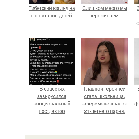
Тибетский взгляд на
Слишком много мы
воспитание детей.
пеpеживаем.
с
ж
В соцсетях
Главной героиней
завирусился
стала школьница,
эмоциональный
забеременевшая от
ф
пост, автор
21-летнего парня.
которого призвала
матерей отдыхать
без детей и не