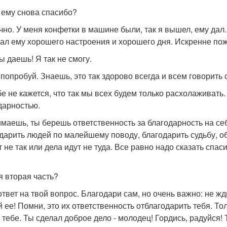
ы ему снова спасибо?
ечно. У меня конфетки в машине были, так я вышел, ему дал.
ал ему хорошего настроения и хорошего дня. Искренне пож
ты даешь! Я так не смогу.
ы попробуй. Знаешь, это так здорово всегда и всем говорить 
ебе не кажется, что так мы всех будем только расхолаживать
дарностью.
имаешь, ты берешь ответственность за благодарность на себ
дарить людей по малейшему поводу, благодарить судьбу, обст
т не так или дела идут не туда. Все равно надо сказать спа
я вторая часть?
 ответ на твой вопрос. Благодари сам, но очень важно: не жд
 ее! Помни, это их ответственность отблагодарить тебя. Тол
е тебе. Ты сделал доброе дело - молодец! Гордись, радуйся