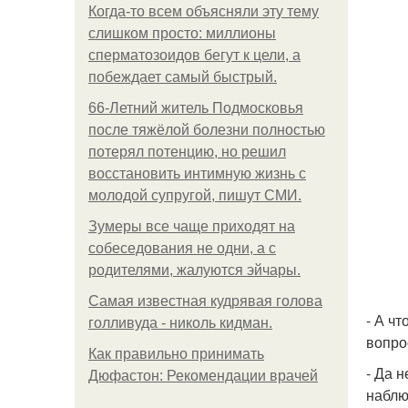
Когда-то всем объясняли эту тему
слишком просто: миллионы
сперматозоидов бегут к цели, а
побеждает самый быстрый.
66-Летний житель Подмосковья
после тяжёлой болезни полностью
потерял потенцию, но решил
восстановить интимную жизнь с
молодой супругой, пишут СМИ.
Зумеры все чаще приходят на
собеседования не одни, а с
родителями, жалуются эйчары.
Самая известная кудрявая голова
- А чт
голливуда - николь кидман.
вопро
Как правильно принимать
- Да н
Дюфастон: Рекомендации врачей
наблю