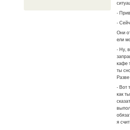
ситуа
- При
- Сей
Они о
ели м
- Ну,
запра
кафе 
ты сн
Разве
- Вот
как т
сказа
выпол
обяза
я счи