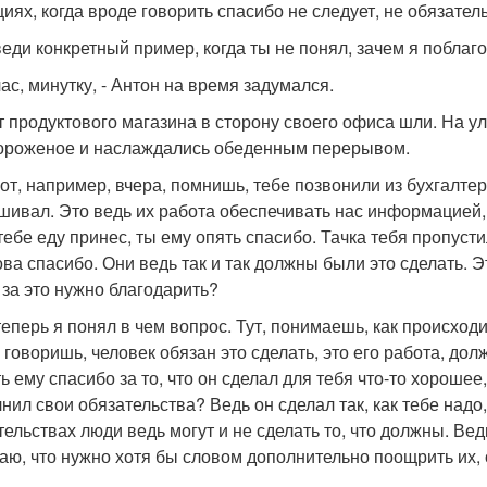
циях, когда вроде говорить спасибо не следует, не обязател
веди конкретный пример, когда ты не понял, зачем я поблаго
час, минутку, - Антон на время задумался.
т продуктового магазина в сторону своего офиса шли. На у
ороженое и наслаждались обеденным перерывом.
 вот, например, вчера, помнишь, тебе позвонили из бухгалте
шивал. Это ведь их работа обеспечивать нас информацией,
тебе еду принес, ты ему опять спасибо. Тачка тебя пропусти
ова спасибо. Они ведь так и так должны были это сделать. Э
 за это нужно благодарить?
 теперь я понял в чем вопрос. Тут, понимаешь, как происхо
ы говоришь, человек обязан это сделать, это его работа, до
ть ему спасибо за то, что он сделал для тебя что-то хорошее
нил свои обязательства? Ведь он сделал так, как тебе надо,
тельствах люди ведь могут и не сделать то, что должны. Ве
таю, что нужно хотя бы словом дополнительно поощрить их,