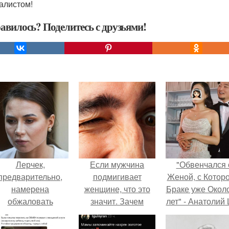
алистом!
авилось? Поделитесь с друзьями!
Лерчек,
Если мужчина
"Обвенчался 
предварительно,
подмигивает
Женой, с Которо
намерена
женщине, что это
Браке уже Окол
обжаловать
значит. Зачем
лет" - Анатолий
приговор.
мужчина мне
удивил
подмигнул?
поклонников