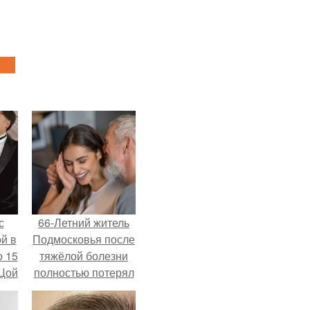
с
66-Летний житель
й в
Подмосковья после
о 15
тяжёлой болезни
 Цой
полностью потерял
потенцию, но
решил