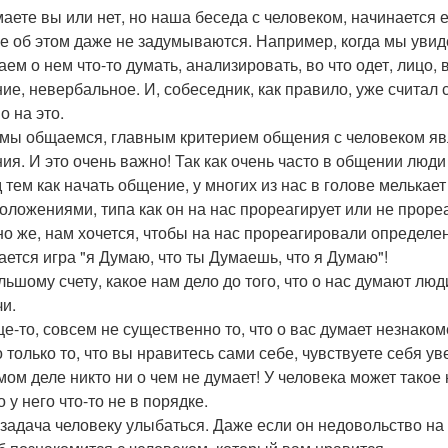
аете вы или нет, но наша беседа с человеком, начинается ещ
е об этом даже не задумываются. Например, когда мы увиде
ем о нем что-то думать, анализировать, во что одет, лицо, 
ие, невербальное. И, собеседник, как правило, уже считал
о на это.
 мы общаемся, главным критерием общения с человеком яв
ия. И это очень важно! Так как очень часто в общении люди
 тем как начать общение, у многих из нас в голове мелькае
ложениями, типа как он на нас прореагирует или не прореаги
но же, нам хочется, чтобы на нас прореагировали определен
ается игра "я Думаю, что ты Думаешь, что я Думаю"!
льшому счету, какое нам дело до того, что о нас думают л
чи.
е-то, совсем не существенно то, что о вас думает незнакоме
 только то, что вы нравитесь сами себе, чувствуете себя ув
мом деле никто ни о чем не думает! У человека может тако
о у него что-то не в порядке.
задача человеку улыбаться. Даже если он недовольство на 