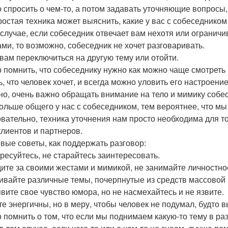
 спросить о чем-то, а потом задавать уточняющие вопросы
ростая техника может выяснить, какие у вас с собеседнико
 случае, если собеседник отвечает вам нехотя или ограни
ами, то возможно, собеседник не хочет разговаривать.
 вам переключиться на другую тему или отойти.
 помнить, что собеседнику нужно как можно чаще смотреть 
ь, что человек хочет, и всегда можно уловить его настроение
но, очень важно обращать внимание на тело и мимику собе
ольше общего у нас с собеседником, тем вероятнее, что м
вательно, техника уточнения нам просто необходима для то
клиентов и партнеров.
вые советы, как поддержать разговор:
ересуйтесь, не старайтесь заинтересовать.
дите за своими жестами и мимикой, не занимайте личностно
вивайте различные темы, почерпнутые из средств массово
явите свое чувство юмора, но не насмехайтесь и не язвите.
те энергичны, но в меру, чтобы человек не подумал, будто в
 помнить о том, что если мы поднимаем какую-то тему в разг