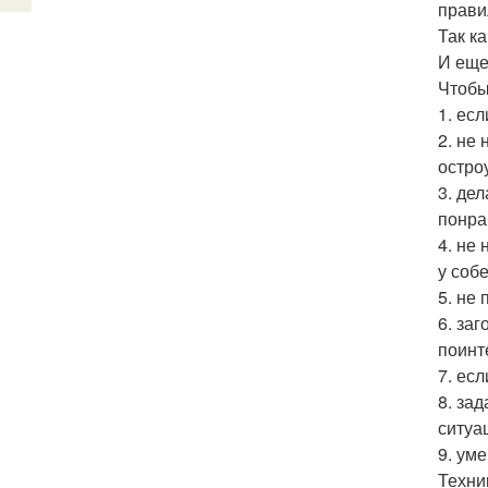
прави
Так к
И еще
Чтобы
1. ес
2. не
остро
3. де
понра
4. не
у соб
5. не
6. за
поинт
7. ес
8. за
ситуа
9. ум
Техник