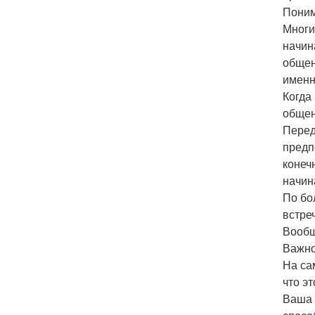
Поним
Многи
начина
общен
именн
Когда
общен
Перед
предпо
конеч
начин
По бо
встре
Вообщ
Важно
На са
что эт
Ваша 