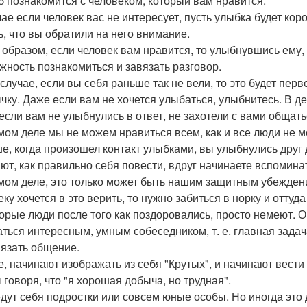
б познакомится с человеком, который вам нравится.
чае если человек вас не интересует, пусть улыбка будет кор
ь, что вы обратили на него внимание.
 образом, если человек вам нравится, то улыбнувшись ему,
жность познакомиться и завязать разговор.
случае, если вы себя раньше так не вели, то это будет перв
чку. Даже если вам не хочется улыбаться, улыбнитесь. В де
если вам не улыбнулись в ответ, не захотели с вами общать
мом деле мы не можем нравиться всем, как и все люди не м
е, когда произошел контакт улыбками, вы улыбнулись друг 
ают, как правильно себя повести, вдруг начинаете вспомина
мом деле, это только может быть нашим защитным убеждени
ку хочется в это верить, то нужно забиться в норку и оттуд
орые люди после того как поздоровались, просто немеют. О
аться интересным, умным собеседником, т. е. главная задач
вязать общение.
е, начинают изображать из себя "Крутых", и начинают вест
 говоря, что "я хорошая добыча, но трудная".
едут себя подростки или совсем юные особы. Но иногда это 