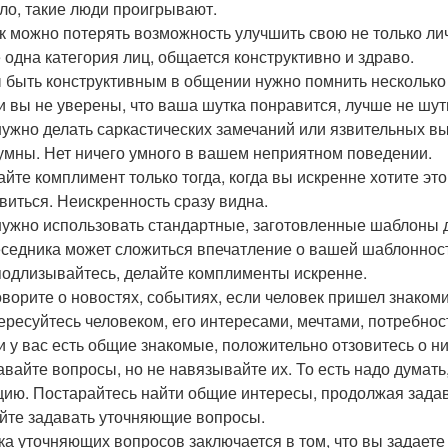
ло, такие люди проигрывают.
ак можно потерять возможность улучшить свою не только л
 одна категория лиц, общается конструктивно и здраво.
 быть конструктивным в общении нужно помнить несколько
ли вы не уверены, что ваша шутка понравится, лучше не шут
 нужно делать саркастических замечаний или язвительных вы
умны. Нет ничего умного в вашем неприятном поведении.
лайте комплимент только тогда, когда вы искренне хотите это
виться. Неискренность сразу видна.
 нужно использовать стандартные, заготовленные шаблоны 
еседника может сложиться впечатление о вашей шаблонности
 подлизывайтесь, делайте комплименты искренне.
говорите о новостях, событиях, если человек пришел знаком
ересуйтесь человеком, его интересами, мечтами, потребност
ли у вас есть общие знакомые, положительно отзовитесь о ни
давайте вопросы, но не навязывайте их. То есть надо думать
цию. Постарайтесь найти общие интересы, продолжая задав
ейте задавать уточняющие вопросы.
а уточняющих вопросов заключается в том, что вы задаете во