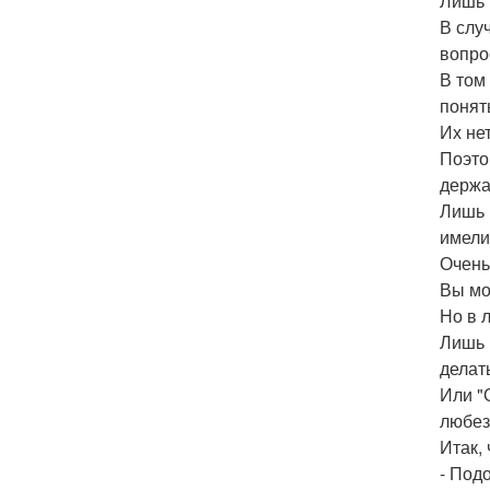
Лишь 
В слу
вопро
В том
понят
Их не
Поэто
держа
Лишь 
имели
Очень
Вы мо
Но в 
Лишь 
делат
Или "
любез
Итак,
- Под