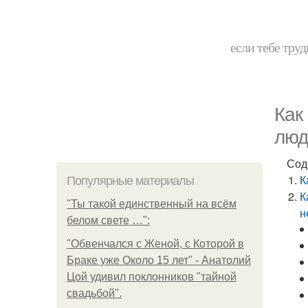
если тебе труд
Как
люд
Сод
К
Популярные материалы
К
"Ты такой единственный на всём
н
белом свете …":
"Обвенчался с Женой, с Которой в
Браке уже Около 15 лет" - Анатолий
Цой удивил поклонников "тайной
свадьбой".