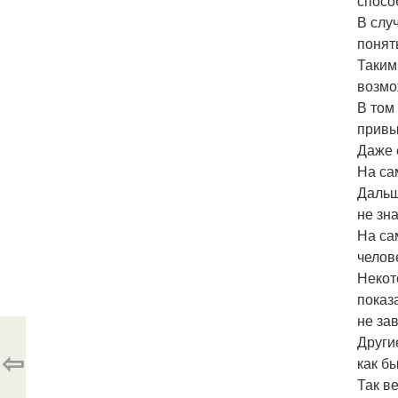
спосо
В слу
понят
Таким
возмо
В том 
привы
Даже 
На са
Дальш
не зн
На са
челове
Некот
показ
не за
Други
⇦
как бы
Так в