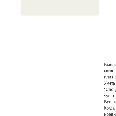
Бывае
можеш
или п
Уметь
"Спец
чувств
Все л
Когда
нрави