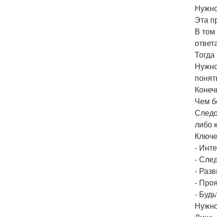
Нужно
Эта п
В том
ответ
Тогда
Нужно
понят
Конеч
Чем б
Следо
либо 
Ключе
- Инт
- Сле
- Раз
- Про
- Будь
Нужно