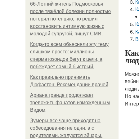
К
66-Летний житель Подмосковья
К
после тяжёлой болезни полностью
потерял потенцию, но решил
К
восстановить интимную жизнь с
К
молодой супругой, пишут СМИ.
В
Когда-то всем объясняли эту тему
Как
слишком просто: миллионы
люд
сперматозоидов бегут к цели, а
побеждает самый быстрый.
Можно
Как правильно принимать
вебин
Дюфастон: Рекомендации врачей
люди л
Ариана гранде продолжает
Но на
тревожить фанатов изможденным
Интер
Видом.
Зумеры все чаще приходят на
собеседования не одни, а с
родителями, жалуются эйчары.