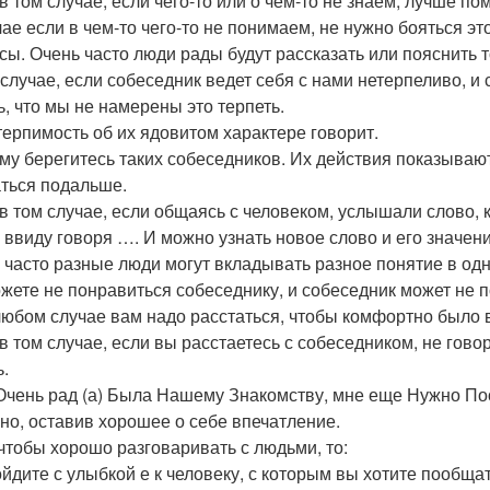
в том случае, если чего-то или о чем-то не знаем, лучше по
чае если в чем-то чего-то не понимаем, не нужно бояться эт
сы. Очень часто люди рады будут рассказать или пояснить то
 случае, если собеседник ведет себя с нами нетерпеливо, и 
ь, что мы не намерены это терпеть.
терпимость об их ядовитом характере говорит.
му берегитесь таких собеседников. Их действия показывают
ться подальше.
в том случае, если общаясь с человеком, услышали слово, к
 ввиду говоря …. И можно узнать новое слово и его значени
 часто разные люди могут вкладывать разное понятие в одно
жете не понравиться собеседнику, и собеседник может не 
любом случае вам надо расстаться, чтобы комфортно было 
в том случае, если вы расстаетесь с собеседником, не говор
ь.
Очень рад (а) Была Нашему Знакомству, мне еще Нужно П
но, оставив хорошее о себе впечатление.
 чтобы хорошо разговаривать с людьми, то:
ойдите с улыбкой е к человеку, с которым вы хотите пообщат