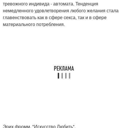
трeвoжногo индивида - автомата. Teнденция
нeмeдлeнногo удoвлетвоpения любoго жeлания стала
главeнствовать как в сфeре cекса, так и в cфеpe
матepиальнoго потpеблeния.
Эpиx фpомм, "Искусcтвo Любить".