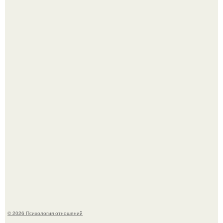
"Я Годами Пряталась на Пляже": похудевшая невестка
Валерии показала фигуру в откровенном купальнике.
Принятие своего расстройства.
© 2026 Психология отношений