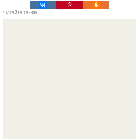
Читайте также
Игры для влюбленных пар на расстоянии. Топ 7 идей
для свидания на расстоянии
Крестили ребёнка. Общественность снова полезла в