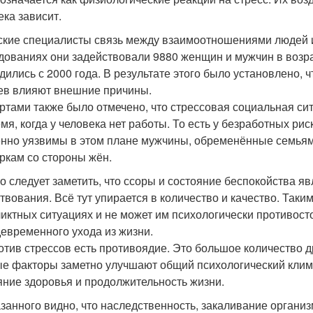
ека зависит.
кие специалисты связь между взаимоотношениями людей и
дованиях они задействовали 9880 женщин и мужчин в возрас
дились с 2000 года. В результате этого было установлено,
ев влияют внешние причины.
ртами также было отмечено, что стрессовая социальная си
емя, когда у человека нет работы. То есть у безработных ри
нно уязвимы в этом плане мужчины, обременённые семьями
ркам со стороны жён.
о следует заметить, что ссоры и состояние беспокойства 
твования. Всё тут упирается в количество и качество. Таки
иктных ситуациях и не может им психологически противостоя
евременного ухода из жизни.
отив стрессов есть противоядие. Это большое количество 
е факторы заметно улучшают общий психологический клим
яние здоровья и продолжительность жизни.
азанного видно, что наследственность, закаливание органи