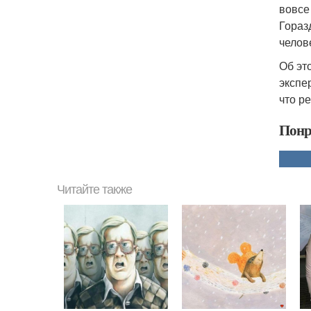
вовсе
Гораз
челов
Об эт
экспе
что р
Понр
Читайте также