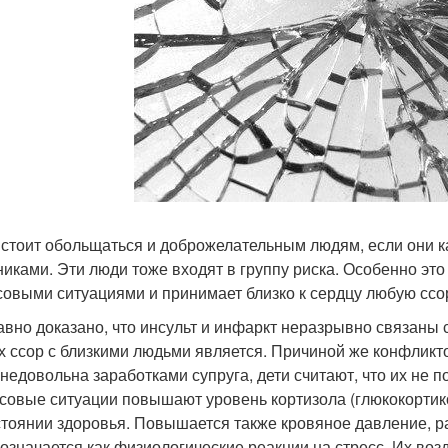
 стоит обольщаться и доброжелательным людям, если они к
никами. Эти люди тоже входят в группу риска. Особенно это 
совыми ситуациями и принимает близко к сердцу любую ссо
авно доказано, что инсульт и инфаркт неразрывно связаны 
х ссор с близкими людьми является. Причиной же конфлик
недовольна заработками супруга, дети считают, что их не 
совые ситуации повышают уровень кортизола (глюкокортико
стоянии здоровья. Повышается также кровяное давление, р
бозначается как физиологические реакции на стресс. Их воз