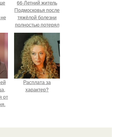
ще
66-Летний житель
Подмосковья после
 не
тяжёлой болезни
полностью потерял
потенцию, но
ры.
решил
восстановить
интимную жизнь с
молодой супругой,
пишут СМИ.
ней
Расплата за
ца,
характер?
 от
ня.