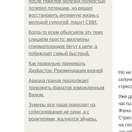
после тяжёлой болезни полностью
потерял потенцию, но решил
восстановить интимную жизнь с
молодой супругой, пишут СМИ.
Когда-то всем объясняли эту тему
слишком просто: миллионы
сперматозоидов бегут к цели, а
побеждает самый быстрый.
Как правильно принимать
Дюфастон: Рекомендации врачей
Но не
склоч
Ариана гранде продолжает
стрес
тревожить фанатов изможденным
Видом.
Уже д
часты
Зумеры все чаще приходят на
Жена 
собеседования не одни, а с
Стрес
родителями, жалуются эйчары.
на со
это о