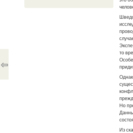
челов
Шведс
иссле
прово
случа
Экспе
то вр
Особе
⇦
приди
Однак
сущес
конфл
прежд
Но пр
Данны
состо
Из ск