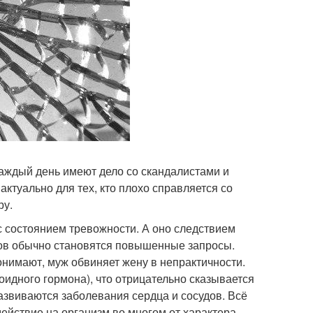
аждый день имеют дело со скандалистами и
актуально для тех, кто плохо справляется со
ру.
с состоянием тревожности. А оно следствием
тов обычно становятся повышенные запросы.
понимают, муж обвиняет жену в непрактичности.
идного гормона), что отрицательно сказывается
азвиваются заболевания сердца и сосудов. Всё
действие на организм во многом от характера