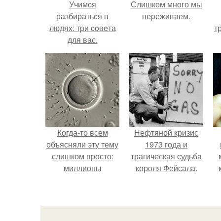
Учимcя
Слишком много мы
разбиратьcя в
пеpеживаем.
людяx: тpи coвeта
т
для вас.
Когда-то всем
Нефтяной кризис
объясняли эту тему
1973 года и
слишком просто:
трагическая судьба
миллионы
короля Фейсала.
сперматозоидов
бегут к цели, а
побеждает самый
быстрый.