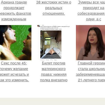
Ариана гранде
38 жестоких истин о
Зумеры все ча
продолжает
реальных
приходят на
ревожить фанатов
отношениях.
собеседования
изможденным
одни, а с
Видом.
родителями,
жалуются эйча
Секс после 45:
Билет против
Главной герои
почему желание
материнского
стала школьни
может исчезать и
права: нижняя
забеременевшая
как это изменить.
полка внезапно
21-летнего пар
нашла законного
владельца.