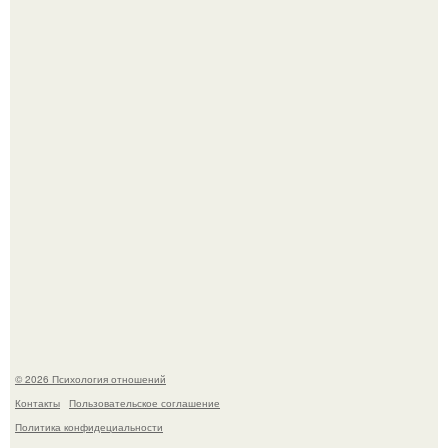
Лерчек, предварительно, намерена обжаловать
приговор.
Напоминалка: привычка замечать хорошее даже в
самые серые дни - это не очередная сказка из книг по
саморазвитию.
© 2026 Психология отношений
Контакты
Пользовательское соглашение
Политика конфидециальности