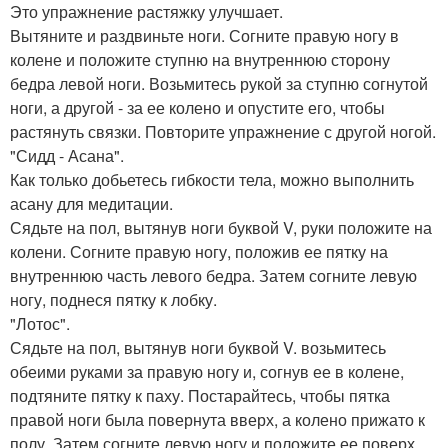
Это упражнение растяжку улучшает.
Вытяните и раздвиньте ноги. Согните правую ногу в
колене и положите ступню на внутреннюю сторону
бедра левой ноги. Возьмитесь рукой за ступню согнутой
ноги, а другой - за ее колено и опустите его, чтобы
растянуть связки. Повторите упражнение с другой ногой.
"Сидд - Асана".
Как только добьетесь гибкости тела, можно выполнить
асану для медитации.
Сядьте на пол, вытянув ноги буквой V, руки положите на
колени. Согните правую ногу, положив ее пятку на
внутреннюю часть левого бедра. Затем согните левую
ногу, поднеся пятку к лобку.
"Лотос".
Сядьте на пол, вытянув ноги буквой V. возьмитесь
обеими руками за правую ногу и, согнув ее в колене,
подтяните пятку к паху. Постарайтесь, чтобы пятка
правой ноги была повернута вверх, а колено прижато к
полу. Затем согните левую ногу и положите ее поверх