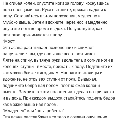
Не сгибая колен, опустите ноги за голову, коснувшись
пола пальцами ног. Руки вытяните, прижав ладони к
полу. Оставайтесь в этом положении, медленно и
глубоко дыша. Затем вдохните через нос и медленно
опустите ноги во время выдоха. Почувствуйте, как
позвонки прижимаются к полу.
"Мост".
Эта асана растягивает позвоночник и снимает
напряжение там, где оно чаще всего возникает.
Лягте на спину, вытянув руки вдоль тела и согнув ноги в
коленях, ступни - вместе, прижаты к полу. Подтяните их
как можно ближе к ягодицам. Напрягите ягодицы и
вдохните, не отрывая ступни от пола. Выдыхая,
поднимите бедра над полом, плотно сжав колени
вместе. Замрите в этом положении, сделав по три вдоха
и выдоха. При каждом выдоха старайтесь поднять бедра
как можно выше над полом.
"Младенец" или "поза ребенка".
Эта асана расслабляет все тело и создает ощущение