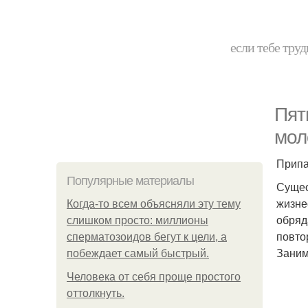
если тебе труд
Пят
мол
Припа
Популярные материалы
Сущес
жизне
Когда-то всем объясняли эту тему
обряд
слишком просто: миллионы
повто
сперматозоидов бегут к цели, а
Заним
побеждает самый быстрый.
Человека от себя проще простого
оттолкнуть.