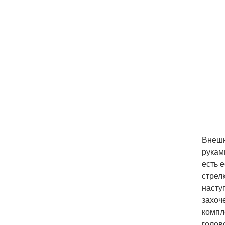
Внешн
рукам
есть 
стрел
насту
захоч
компл
голов