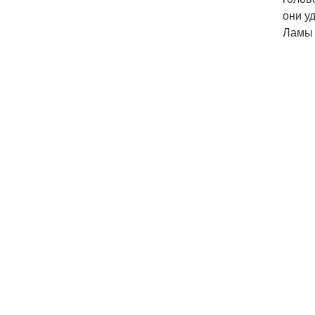
они у
Ламы 