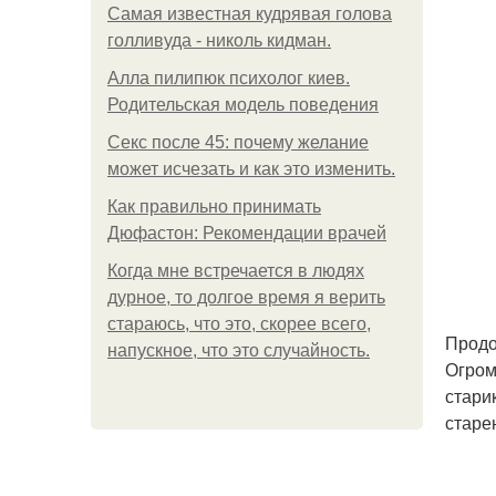
Самая известная кудрявая голова
голливуда - николь кидман.
Алла пилипюк психолог киев.
Родительская модель поведения
Секс после 45: почему желание
может исчезать и как это изменить.
Как правильно принимать
Дюфастон: Рекомендации врачей
Когда мне встречается в людях
дурное, то долгое время я верить
стараюсь, что это, скорее всего,
Продо
напускное, что это случайность.
Огром
стари
старе