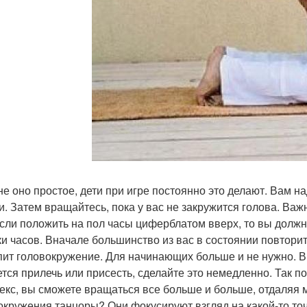
е оно простое, дети при игре постоянно это делают. Вам н
и. Затем вращайтесь, пока у вас не закружится голова. Ва
если положить на пол часы циферблатом вверх, то вы должн
ки часов. Вначале большинство из вас в состоянии повторит
пит головокружение. Для начинающих больше и не нужно. В 
ется прилечь или присесть, сделайте это немедленно. Так п
екс, вы сможете вращаться все больше и больше, отдаляя м
окружения танцоры? Они фокусируют взгляд на какой-то то