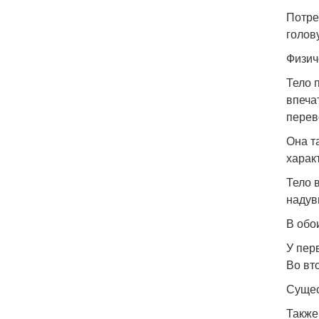
Потре
голову
Физич
Тело 
впеча
перев
Она т
харак
Тело 
надув
В обо
У пер
Во вт
Сущес
Также