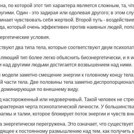
на, по которой этот тип характера является сложным, та, ч
ругими. Один - это задирая или одолевая другого; в этом слу
чинает чувствовать себя жертвой. Второй путь - воздейств
да, который очень эффективен против наивных людей, поп
ергетические условия.
твуют два типа тела, которые соответствуют двум психопат
ляющий тип более легко объяснить биоэнергетически, и я 
и над другими людьми достигается возвышением над ними.
й модели заметно смещение энергии к головному концу тел
й части тела. Две половины тела заметно диспропорционал
 доминирующая по внешнему виду.
д настороженный или недоверчивый. Такой человек не стрем
арактерная черта психопатической личности. У большинств
агмы и талии, которое блокирует поток энергии и чувств вни
а энергетически перегружена. Это означает, что существуе
дящее к постоянному размышлению над тем, как получить к