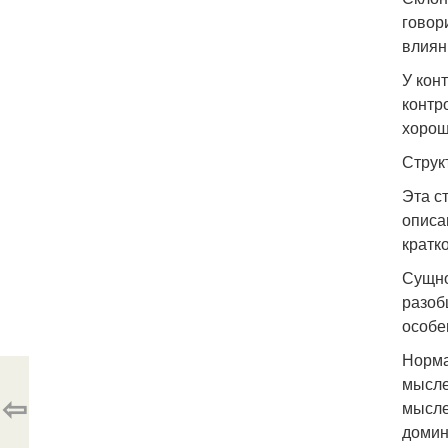
говор
влиян
У кон
контр
хорош
Струк
Эта с
описа
кратк
Сущно
разоб
особе
Норма
мысле
⇦
мысле
домин