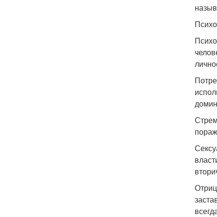
назыв
Психо
Психо
челов
лично
Потре
испол
домин
Стрем
пораж
Сексу
власт
втори
Отриц
заста
всегд