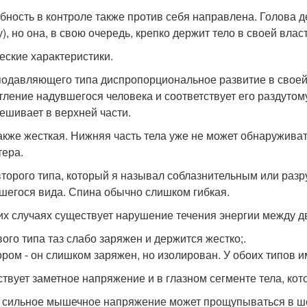
бность в контроле также против себя направлена. Голова де
), но она, в свою очередь, крепко держит тело в своей власт
еские характеристики.
подавляющего типа диспропорциональное развитие в своей
тление надувшегося человека и соответствует его раздутому 
ешивает в верхней части.
акже жесткая. Нижняя часть тела уже не может обнаруживат
тера.
второго типа, который я называл соблазнительным или раз
шегося вида. Спина обычно слишком гибкая.
их случаях существует нарушение течения энергии между д
вого типа таз слабо заряжен и держится жестко;.
ором - он слишком заряжен, но изолирован. У обоих типов 
твует заметное напряжение и в глазном сегменте тела, кот
 сильное мышечное напряжение может прощупываться в шей