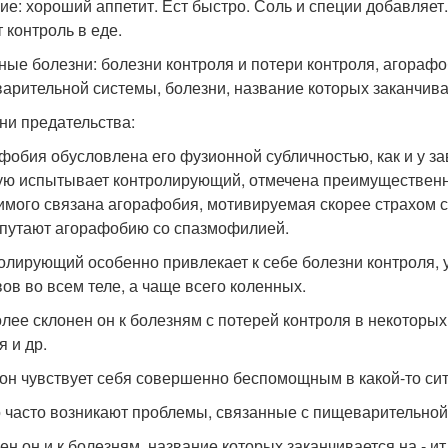
ие: хороший аппетит. Ест быстро. Соль и специи добавляет. 
 контроль в еде.
ные болезни: болезни контроля и потери контроля, агораф
арительной системы, болезни, название которых заканчивает
ни предательства:
фобия обусловлена его фузионной субличностью, как и у за
ую испытывает контролирующий, отмечена преимущественно 
имого связана агорафобия, мотивируемая скорее страхом см
 путают агорафобию со спазмофилией.
олирующий особенно привлекает к себе болезни контроля,
вов во всем теле, а чаще всего коленных.
лее склонен он к болезням с потерей контроля в некоторых 
я и др.
 он чувствует себя совершенно беспомощным в какой-то сит
о часто возникают проблемы, связанные с пищеварительной
ен он и к болезням, название которых заканчивается на - ит