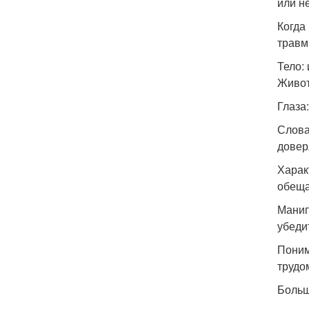
или н
Когда
травм
Тело:
Живот
Глаза
Словар
довер
Харак
обеща
Манип
убеди
Поним
трудо
Больш