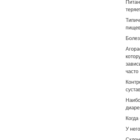
Питан
теряет
Типич
пищев
Болез
Агора
котор
завис
часто
Контр
суста
Наибо
диаре
Когда
У нег
Склон