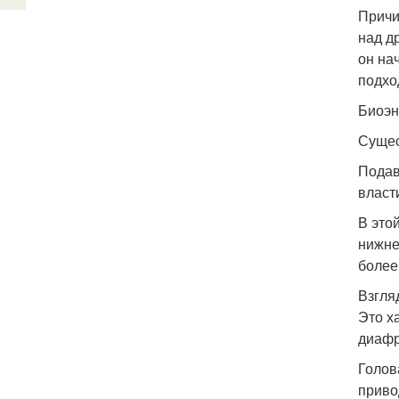
Причи
над д
он на
подхо
Биоэн
Сущес
Подав
власт
В это
нижне
более
Взгля
Это х
диафр
Голов
приво