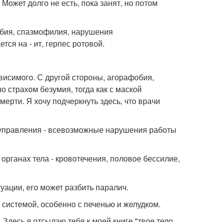
Может долго не есть, пока занят, но потом
обия, спазмофилия, нарушения
ся на - ит, герпес ротовой.
висимого. С другой стороны, агорафобия,
страхом безумия, тогда как с маской
ерти. Я хочу подчеркнуть здесь, что врачи
 управления - всевозможные нарушения работы
органах тела - кровотечения, половое бессилие,
уации, его может разбить паралич.
 системой, особенно с печенью и желудком.
. Здесь я отсылаю тебя к моей книге "твое тело