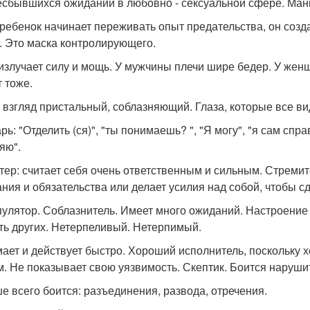
есбывшихся ожиданий в любовно - сексуальной сфере. Ман
 ребенок начинает переживать опыт предательства, он созда
. Это маска контролирующего.
 излучает силу и мощь. У мужчины плечи шире бедер. У жен
 тоже.
: взгляд пристальный, соблазняющий. Глаза, которые все ви
ь: "Отделить (ся)", "ты понимаешь? ", "Я могу", "я сам справ
яю".
тер: считает себя очень ответственным и сильным. Стреми
ния и обязательства или делает усилия над собой, чтобы сд
улятор. Соблазнитель. Имеет много ожиданий. Настроение 
ть других. Нетерпеливый. Нетерпимый.
ает и действует быстро. Хороший исполнитель, поскольку х
м. Не показывает свою уязвимость. Скептик. Боится нарушит
е всего боится: разъединения, развода, отречения.