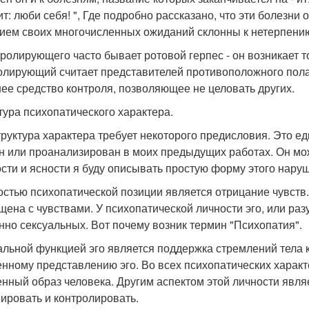
ит: люби себя! ", Где подробно рассказано, что эти болезни
ием своих многочисленных ожиданий склонны к нетерпению
тролирующего часто бывает ротовой герпес - он возникает то
олирующий считает представителей противоположного пола
ее средство контроля, позволяющее не целовать других.
тура психопатического характера.
труктура характера требует некоторого предисловия. Это е
н или проанализирован в моих предыдущих работах. Он мож
ости и ясности я буду описывать простую форму этого нару
стью психопатической позиции является отрицание чувств.
щена с чувствами. У психопатической личности эго, или разу
нно сексуальных. Вот почему возник термин "Психопатия".
льной функцией эго является поддержка стремлений тела к 
нному представлению эго. Во всех психопатических харак
нный образ человека. Другим аспектом этой личности являе
ировать и контролировать.