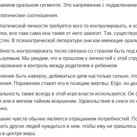
аемом оральном сегменте. Это напряжение с подавлением
логические соотношения.
патической личности требуется кого-то контролировать, и х
ека, все-таки сама она также от него зависит. Так, существ
стях. В психиатрической литературе они как имеющие ора
бность контролировать тесно связана со страхом быть под 
ьзуемым. Мы увидим, что в прошлом у личностей с этой стр
ирование и контроль между родителем и ребенком.
ление быть наверху, добиваться цели настолько сильно, чт
ения. Поражение ставит его в позицию жертвы; Ergo, он д
альность также всегда в этой игре власти используется. Он
и или в мягком тайном искушении. Удовольствие в сексе п
чно.
ание чувств обычно является отрицанием потребностей. Пс
вить других людей нуждаться в нем, чтобы ему не пришлось
а в центре мира.