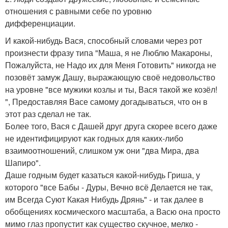
отношения с равными себе по уровню
дифференциации.
И какой-нибудь Вася, способный словами через рот
произнести фразу типа "Маша, я не Люблю Макароны,
Пожалуйста, не Надо их для Меня Готовить" никогда не
позовёт замуж Дашу, выражающую своё недовольство
на уровне "все мужики козлы и ты, Вася такой же козёл!
", Предоставляя Васе самому догадываться, что он в
этот раз сделал не так.
Более того, Вася с Дашей друг друга скорее всего даже
не идентифицируют как годных для каких-либо
взаимоотношений, слишком уж они "два Мира, два
Шапиро".
Даше годным будет казаться какой-нибудь Гриша, у
которого "все Бабы - Дуры, Вечно всё Делается не так,
им Всегда Суют Какая Нибудь Дрянь" - и так далее в
обобщениях космического масштаба, а Васю она просто
мимо глаз пропустит как существо скучное, мелко -