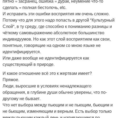
пятно = засранец, ошибка = дурак, неумение что-то
сделать = полная бестолочь, etc.
И исправить эти ошибки восприятия им очень сложно.
Потому что для этого надо попасть в другой "Культурный
Слой", в ту среду, где способно к пониманию разницы и
чёткому самовыражению абсолютное большинство
индивидуумов. Но как этот слой восприятием как свои,
понятные, говорящие на одном со мною языке не
идентифицируется.
Или даже вообще не идентифицируется как
существующий в природе.
И какое отношение всё это к жертвам имеет?
Прямое.
Люди, выросшие в условиях ненадлежащего
обращения, в глубине души обычно уверены, что по-
другому не бывает.
Что нет выбора между пьющим и не пьющим, бьющим и
не бьющим, изменяющим и верным. Есть выбор только
между пьющим каждый день и напивающимся по