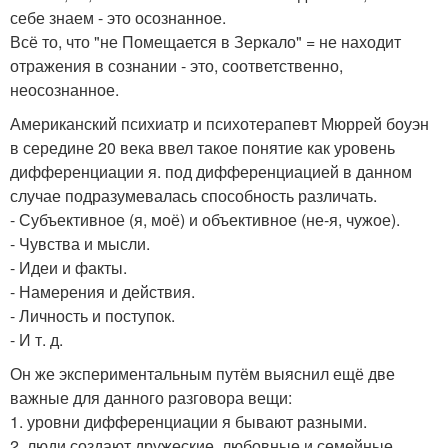
себе знаем - это осознанное.
Всё то, что "не Помещается в Зеркало" = не находит
отражения в сознании - это, соответственно,
неосознанное.
Американский психиатр и психотерапевт Мюррей боуэн
в середине 20 века ввел такое понятие как уровень
дифференциации я. под дифференциацией в данном
случае подразумевалась способность различать.
- Субъективное (я, моё) и объективное (не-я, чужое).
- Чувства и мысли.
- Идеи и факты.
- Намерения и действия.
- Личность и поступок.
- И т. д.
Он же экспериментальным путём выяснил ещё две
важные для данного разговора вещи:
1. уровни дифференциации я бывают разными.
2. люди создают дружеские, любовные и семейные