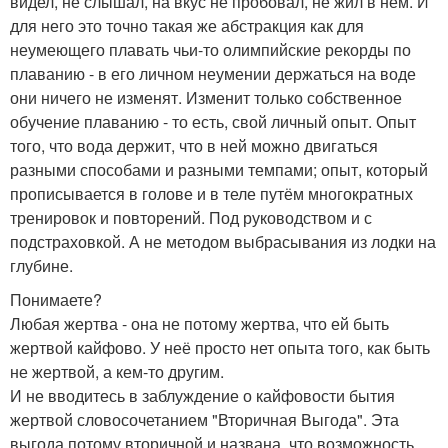
видел, не слышал, на вкус не пробовал, не жил в нём. И
для него это точно такая же абстракция как для
неумеющего плавать чьи-то олимпийские рекорды по
плаванию - в его личном неумении держаться на воде
они ничего не изменят. Изменит только собственное
обучение плаванию - то есть, свой личный опыт. Опыт
того, что вода держит, что в ней можно двигаться
разными способами и разными темпами; опыт, который
прописывается в голове и в теле путём многократных
тренировок и повторений. Под руководством и с
подстраховкой. А не методом выбрасывания из лодки на
глубине.
Понимаете?
Любая жертва - она не потому жертва, что ей быть
жертвой кайфово. У неё просто нет опыта того, как быть
не жертвой, а кем-то другим.
И не вводитесь в заблуждение о кайфовости бытия
жертвой словосочетанием "Вторичная Выгода". Эта
выгода потому вторичной и названа, что возможность