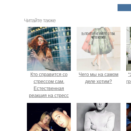
Читайте также
Кто справится со
Чего мы на самом
"
стрессом сам.
деле хотим?
гр
Естественная
реакция на стресс
или душевное
расстройство?