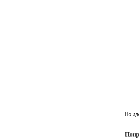
Но ид
Понр