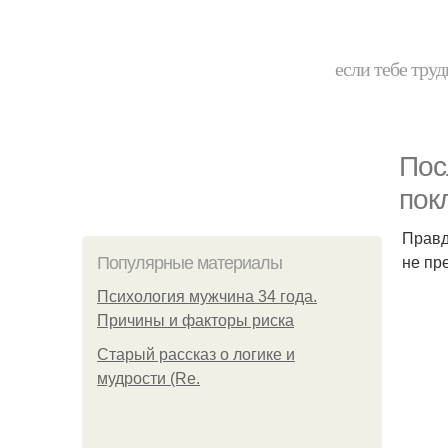
если тебе труд
Пос
пок
Правд
не пр
Популярные материалы
Психология мужчина 34 года.
Причины и факторы риска
Старый рассказ о логике и
мудрости (Re.