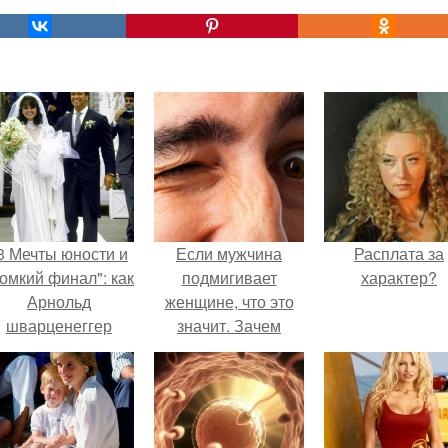
3 Мечты юности и
Если мужчина
Расплата за
омкий финал": как
подмигивает
характер?
Арнольд
женщине, что это
шварценеггер
значит. Зачем
женился на
мужчина мне
племяннице
подмигнул?
Кеннеди.