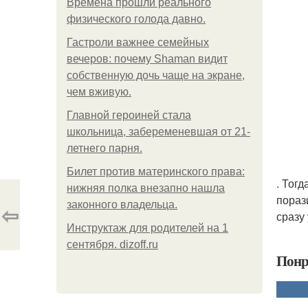
Bpeмена прошли реального
физического голода давно.
Гастроли важнее семейных
вечеров: почему Shaman видит
собственную дочь чаще на экране,
чем вживую.
Главной героиней стала
школьница, забеременевшая от 21-
летнего парня.
Билет против материнского права:
. Тог
нижняя полка внезапно нашла
пораз
законного владельца.
⇦
сразу
Инструктаж для родителей на 1
сентября. dizoff.ru
Понр