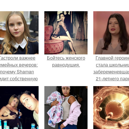
Гастроли важнее
Бойтесь женского
Главной герои
емейных вечеров:
равнодушия.
стала школьни
почему Shaman
забеременевшая
идит собственную
21-летнего пар
дочь чаще на
экране, чем
вживую.