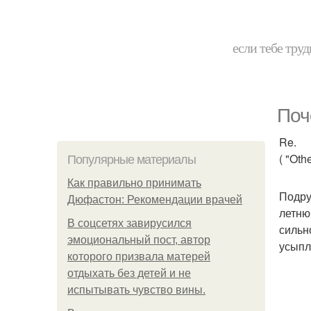
если тебе труд
Поч
Re.
( "Othe
Популярные материалы
Как правильно принимать
Подру
Дюфастон: Рекомендации врачей
летню
В соцсетях завирусился
сильн
эмоциональный пост, автор
усыпл
которого призвала матерей
отдыхать без детей и не
испытывать чувство вины.