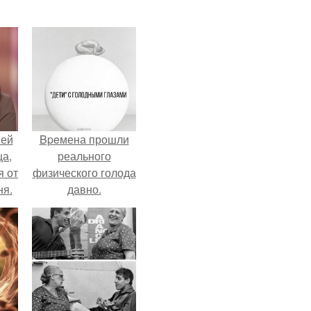
ней
Bpeмена прошли
ца,
реального
 от
физического голода
ня.
давно.