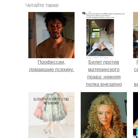
Читайте также
Профессии,
Билет против
ломающие психику.
материнского
с
права: нижняя
полка внезапно
в
нашла законного
владельца.