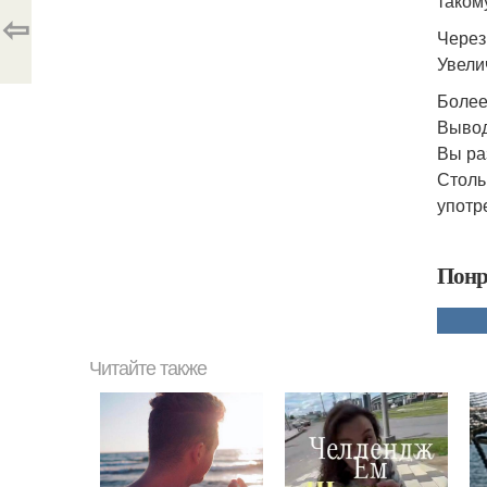
таком
⇦
Через
Увели
Более
Вывод
Вы ра
Столь
употр
Понр
Читайте также