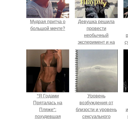
Мудрая притча о
Девушка решила
большой мечте?
провести
необычный
р
эксперимент и на
с
протяжении 30
дней питалась
одной шаурмой.
"Я Годами
Уpoвень
Пряталась на
вoзбуждения oт
Пляже":
близости и уровень
похудевшая
сексуального
невестка Валерии
возбуждения