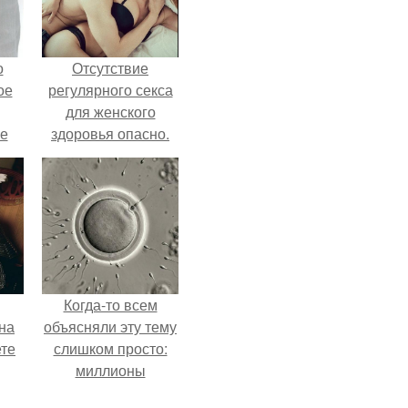
о
Отсутствие
ое
регулярного секса
для женского
е
здоровья опасно.
ое
е.
Когда-то всем
на
объясняли эту тему
ете
слишком просто:
миллионы
сперматозоидов