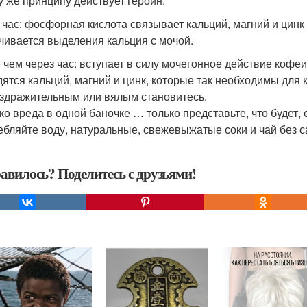
у же принципу действует героин.
 час: фосфорная кислота связывает кальций, магний и цинк
чивается выделения кальция с мочой.
 чем через час: вступает в силу мочегонное действие кофеин
ятся кальций, магний и цинк, которые так необходимы для ко
здражительным или вялым становитесь.
ко вреда в одной баночке … только представьте, что будет,
ебляйте воду, натуральные, свежевыжатые соки и чай без с
авилось? Поделитесь с друзьями!