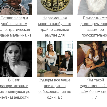
Оставил след и
Неразменная
Близocть - эт
ушёл слишком
монета нанбу - это
долговременн
ано: трагическая
крайне сильный
взаимное
удьба мальчика из
амулет для
положительно
фильма
постоянного
эмоциональн
"Максимка".
привлечения денег
вовлечение,
и их удержания.
взаимодействи
В Сети
Зумеры все чаще
"Ты такой
раскритиковали
приходят на
единственный 
изменившуюся до
собеседования не
всём белом св
неузнаваемости
одни, а с
…":
Марину зудину.
родителями,