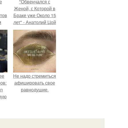
е
"Обвенчался с
Женой, с Которой в
тов
Браке уже Около 15
м
лет" - Анатолий Цой
удивил
поклонников
"тайной свадьбой".
ее
Hе надо стремиться
ов:
афишировать свое
an
равнодушие.
ную
а