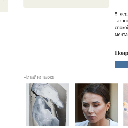
5. де
таког
споко
мента
Понр
Читайте также