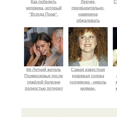
Как победить
Лерчек,
С
человека, который
предварительно,
"Всегда Прав".
намерена
обжаловать
приговор.
66-Летний житель
Самая известная
Подмосковья после
кудрявая голова
тяжёлой болезни
голливуда - николь
полностью потерял
кидман.
потенцию, но
решил
восстановить
интимную жизнь с