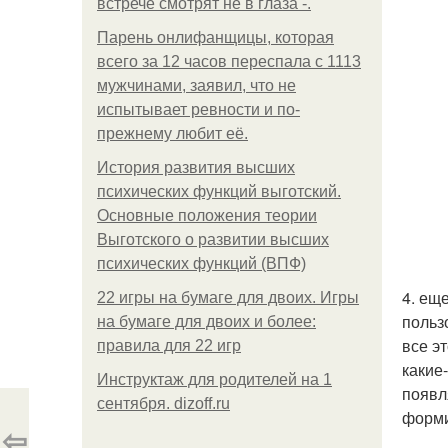
встрече смотрят не в глаза -.
Парень онлифанщицы, которая
всего за 12 часов переспала с 1113
мужчинами, заявил, что не
испытывает ревности и по-
прежнему любит её.
История развития высших
психических функций выготский.
Основные положения теории
Выготского о развитии высших
психических функций (ВПФ)
4. ещ
22 игры на бумаге для двоих. Игры
польз
на бумаге для двоих и более:
все э
правила для 22 игр
какие
Инструктаж для родителей на 1
появл
сентября. dizoff.ru
форми
⇦