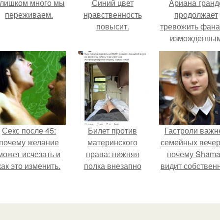
лишком много мы
Синий цвет
Ариана гранд
пеpеживаем.
нравственность
продолжает
повысит.
тревожить фана
изможденны
Видом.
Секс после 45:
Билет против
Гастроли важн
почему желание
материнского
семейных вечер
может исчезать и
права: нижняя
почему Sham
как это изменить.
полка внезапно
видит собствен
нашла законного
дочь чаще н
владельца.
экране, чем
вживую.