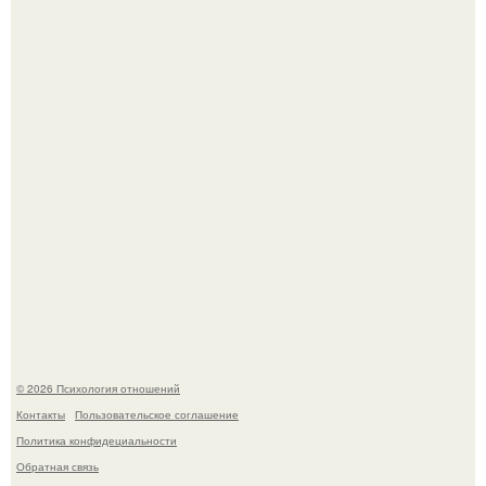
шварценеггер женился на племяннице Кеннеди.
Одиноким россиянкам предложили сделать пятницу
выходным днём ради знакомств и повышения
демографии.
© 2026 Психология отношений
Контакты
Пользовательское соглашение
Политика конфидециальности
Обратная связь