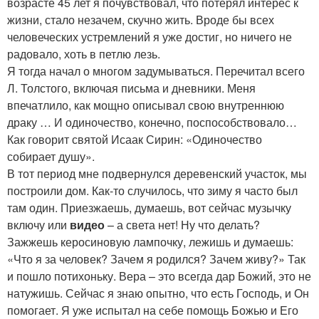
возрасте 45 лет я почувствовал, что потерял интерес к
жизни, стало незачем, скучно жить. Вроде бы всех
человеческих устремлений я уже достиг, но ничего не
радовало, хоть в петлю лезь.
Я тогда начал о многом задумываться. Перечитал всего
Л. Толстого, включая письма и дневники. Меня
впечатлило, как мощно описывал свою внутреннюю
драку … И одиночество, конечно, поспособствовало…
Как говорит святой Исаак Сирин: «Одиночество
собирает душу».
В тот период мне подвернулся деревенский участок, мы
построили дом. Как-то случилось, что зиму я часто был
там один. Приезжаешь, думаешь, вот сейчас музычку
включу или
видео
– а света нет! Ну что делать?
Зажжешь керосиновую лампочку, лежишь и думаешь:
«Что я за человек? Зачем я родился? Зачем живу?» Так
и пошло потихоньку. Вера – это всегда дар Божий, это не
натужишь. Сейчас я знаю опытно, что есть Господь, и Он
помогает. Я уже испытал на себе помощь Божью и Его