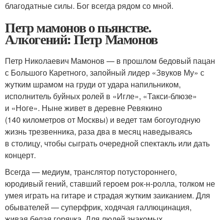
благодатные силы. Бог всегда рядом со мной.
Петр мамонов о пьянстве.
Алкогений: Петр Мамонов
Петр Николаевич Мамонов — в прошлом бедовый пацан
с Большого Каретного, запойный лидер «Звуков Му» с
жутким шрамом на груди от удара напильником,
исполнитель буйных ролей в «Игле», «Такси-блюзе»
и «Ноге». Ныне живет в деревне Ревякино
(140 километров от Москвы) и ведет там богоугодную
жизнь трезвенника, раза два в месяц наведываясь
в столицу, чтобы сыграть очередной спектакль или дать
концерт.
Всегда — медиум, транслятор потустороннего,
юродивый гений, ставший героем рок-н-ролла, толком не
умея играть на гитаре и страдая жутким заиканием. Для
обывателей — суперфрик, ходячая галлюцинация,
живая белая горячка. Для людей знакомых