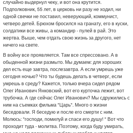
случайно выдернул чеку, и вот она крутится.
Подполковник, 55 лет, в церковь ни разу не ходил, ни
одной свечки не поставил, неверующий, коммунист,
четверо детей. Брюхом бросился на гранату, его в куски,
солдатики все живы, а командир - пулей в рай. Это
жертва. Выше, чем отдать свою жизнь за другого, нет
ничего на свете.
В войну все проявляется. Там все спрессовано. А в
обыденной жизни размыто. Мы думаем: для хороших
дел есть еще завтра, послезавтра. А если умрешь уже
сегодня ночью? Что ты будешь делать в четверг, если
умрешь в среду? Кажется, только вчера сидел рядом
Олег Иванович Янковский, вот его курточка лежит, вот
трубочка. А где сейчас Олег Иванович? Мы сдружились с
ним на съемках фильма "Царь". Много о жизни
беседовали. Я беседую и после его смерти с ним.
Молюсь: "господи, помилуй и спаси его душу! " Вот что
проходит туда - молитва. Поэтому, когда буду умирать,