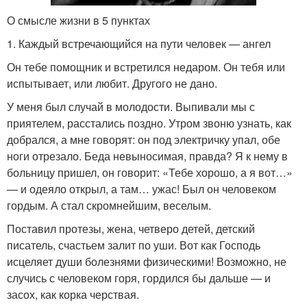
О смысле жизни в 5 пунктах
1. Каждый встречающийся на пути человек — ангел
Он тебе помощник и встретился недаром. Он тебя или
испытывает, или любит. Другого не дано.
У меня был случай в молодости. Выпивали мы с
приятелем, расстались поздно. Утром звоню узнать, как
добрался, а мне говорят: он под электричку упал, обе
ноги отрезало. Беда невыносимая, правда? Я к нему в
больницу пришел, он говорит: «Тебе хорошо, а я вот…»
— и одеяло открыл, а там… ужас! Был он человеком
гордым. А стал скромнейшим, веселым.
Поставил протезы, жена, четверо детей, детский
писатель, счастьем залит по уши. Вот как Господь
исцеляет души болезнями физическими! Возможно, не
случись с человеком горя, гордился бы дальше — и
засох, как корка черствая.