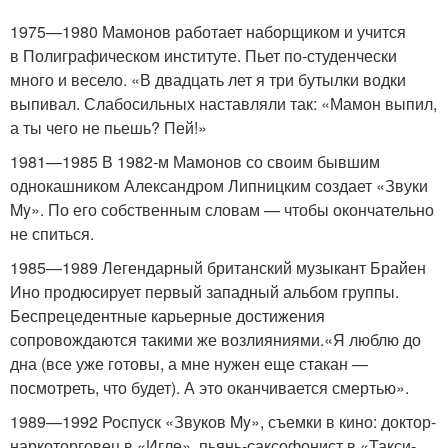
1975—1980 Мамонов работает наборщиком и учится
в Полиграфическом институте. Пьет по-студенчески
много и весело. «В двадцать лет я три бутылки водки
выпивал. Слабосильных наставляли так: «Мамон выпил,
а ты чего не пьешь? Пей!»
1981—1985 В 1982-м Мамонов со своим бывшим
однокашником Александром Липницким создает «Звуки
My». По его собственным словам — чтобы окончательно
не спиться.
1985—1989 Легендарный британский музыкант Брайен
Ино продюсирует первый западный альбом группы.
Беспрецедентные карьерные достижения
сопровождаются такими же возлияниями.«Я люблю до
дна (все уже готовы, а мне нужен еще стакан —
посмотреть, что будет). А это оканчивается смертью».
1989—1992 Роспуск «Звуков My», съемки в кино: доктор-
наркоторговец в «Игле», пьянь-саксофонист в «Такси-