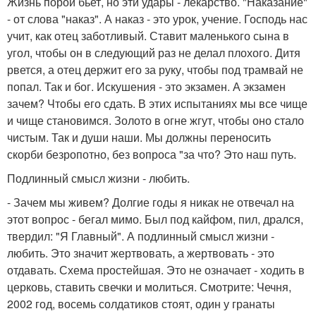
Жизнь порой бьет, но эти удары - лекарство. "Наказание"
- от слова "наказ". А наказ - это урок, учение. Господь нас
учит, как отец заботливый. Ставит маленького сына в
угол, чтобы он в следующий раз не делал плохого. Дитя
рвется, а отец держит его за руку, чтобы под трамвай не
попал. Так и бог. Искушения - это экзамен. А экзамен
зачем? Чтобы его сдать. В этих испытаниях мы все чище
и чище становимся. Золото в огне жгут, чтобы оно стало
чистым. Так и души наши. Мы должны переносить
скорби безропотно, без вопроса "за что? Это наш путь.
Подлинный смысл жизни - любить.
- Зачем мы живем? Долгие годы я никак не отвечал на
этот вопрос - бегал мимо. Был под кайфом, пил, дрался,
твердил: "Я Главный". А подлинный смысл жизни -
любить. Это значит жертвовать, а жертвовать - это
отдавать. Схема простейшая. Это не означает - ходить в
церковь, ставить свечки и молиться. Смотрите: Чечня,
2002 год, восемь солдатиков стоят, один у гранаты