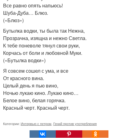
Все равно опять напьюсь!
Шуба-Дуба… Блюз.
(«Блюз»)
Бутылка водки, ты была так Нежна,
Прозрачна, изящна и нежно Светла.
К тебе поневоле тянул свои руки,
Корчась от боли и любовной Муки.
(«Бутылка водки»)
Я совсем сошел с ума, и все
От красного вина.
Целый день я пью вино,
Ночью лукаю кино. Лукаю кино…
Белое вино, белая горячка.
Красный черт. Красный черт.
Категории:
Интервью с петром
,
Гений против употребления