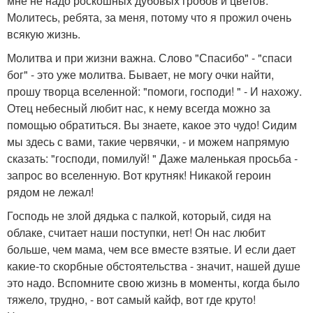
мне не надо роскошных дубовых гробов и цветов.
Молитесь, ребята, за меня, потому что я прожил очень
всякую жизнь.
Молитва и при жизни важна. Слово "Спасибо" - "спаси
бог" - это уже молитва. Бывает, не могу очки найти,
прошу творца вселенной: "помоги, господи! " - И нахожу.
Отец небесный любит нас, к нему всегда можно за
помощью обратиться. Вы знаете, какое это чудо! Cидим
мы здесь с вами, такие червячки, - и можем напрямую
сказать: "господи, помилуй! " Даже маленькая просьба -
запрос во вселенную. Вот крутняк! Никакой героин
рядом не лежал!
Господь не злой дядька с палкой, который, сидя на
облаке, считает наши поступки, нет! Он нас любит
больше, чем мама, чем все вместе взятые. И если дает
какие-то скорбные обстоятельства - значит, нашей душе
это надо. Вспомните свою жизнь в моменты, когда было
тяжело, трудно, - вот самый кайф, вот где круто!