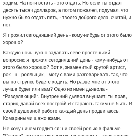
ходим. На ноги встать - это отдать. Но если ты отдал
десять тысяч долларов, а потом пожалел, подумал, что
нужно было отдать пять, - твоего доброго дела, считай, и
нет.
Я прожил сегодняшний день - кому-нибудь от этого было
хорошо?
Каждую ночь нужно задавать себе простенький
вопросик: я прожил сегодняшний день - кому-нибудь от
этого было хорошо? Вот я, знаменитый крутой артист,
рок - н - ролльщик, - могу с вами разговаривать так, что
вы по струнке будете ходить. Но разве мне от этого
лучше будет или вам? Одно из имен дьявола -
"Разделяющий". Внутренний дьявол внушает: ты прав,
старик, давай всех построй! Я стараюсь таким не быть. В
своей душевной работе каждый день продвигаюсь.
Комариными шажочками.
Не хочу ничем гордиться: ни своей ролью в фильме
"Остров", ни стихами своими, ни песнями, - хочу с краю