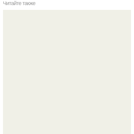
Читайте также
Про людей, у которых всегда всё плохо.
Напоминалка: привычка замечать хорошее даже в
самые серые дни - это не очередная сказка из книг по
саморазвитию.