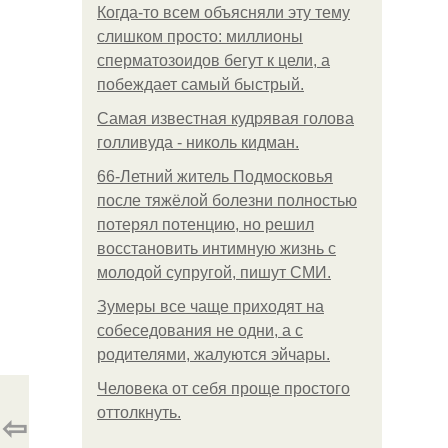
Когда-то всем объясняли эту тему
слишком просто: миллионы
сперматозоидов бегут к цели, а
побеждает самый быстрый.
Самая известная кудрявая голова
голливуда - николь кидман.
66-Летний житель Подмосковья
после тяжёлой болезни полностью
потерял потенцию, но решил
восстановить интимную жизнь с
молодой супругой, пишут СМИ.
Зумеры все чаще приходят на
собеседования не одни, а с
родителями, жалуются эйчары.
Человека от себя проще простого
оттолкнуть.
⇦