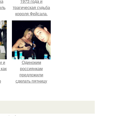
ва
1973 года и
оль
трагическая судьба
короля Фейсала.
и и
Одиноким
 как
россиянкам
предложили
р
сделать пятницу
выходным днём
ради знакомств и
повышения
демографии.