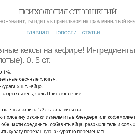
ПСИХОЛОГИЯ ОТНОШЕНИЙ
но - значит, ты идешь в правильном направлении. твой вн
главная
новости
статьи
яные кексы на кефире! Ингредиенты:
отые). 0. 5 ст.
р 1%.
 -цельные овсяные хлопья.
 -курага 2 шт. -яйцо.
. -разрыхлитель, соль Приготовление:
т. овсянки залить 1/2 стакана кипятка.
ю половину овсянки измельчить в блендере или кофемолке 
 обе части соединить, добавить яйца, разрыхлитель и соль
ить курагу порезанную, аккуратно перемешать.