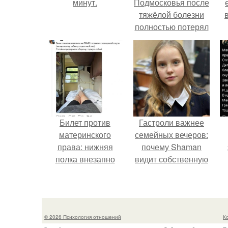
минут.
Подмосковья после
тяжёлой болезни
полностью потерял
потенцию, но
решил
восстановить
интимную жизнь с
молодой супругой,
пишут СМИ.
Билет против
Гастроли важнее
материнского
семейных вечеров:
права: нижняя
почему Shaman
полка внезапно
видит собственную
нашла законного
дочь чаще на
к
владельца.
экране, чем
м
вживую.
© 2026 Психология отношений
К