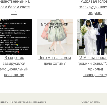
единственный на
кудрявая голо
всём белом свете
голливуда - ник
…":
кидман.
В соцсетях
Чего мы на самом
"3 Мечты юност
завирусился
деле хотим?
громкий финал":
эмоциональный
Арнольд
пост, автор
шварценегге
оторого призвала
женился на
атерей отдыхать
племяннице
без детей и не
Кеннеди.
испытывать
онтакты
Пользовательское соглашение
Обратная связь
чувство вины.