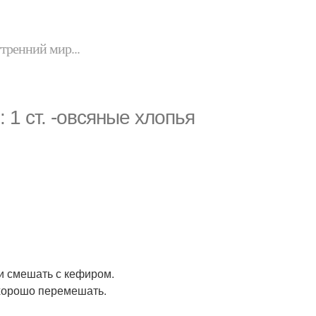
утренний мир...
 1 ст. -овсяные хлопья
и смешать с кефиром.
 хорошо перемешать.