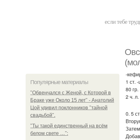
если тебе труд
Овс
(мол
-кефи
1 ст.
Популярные материалы
80 гр.
"Обвенчался с Женой, с Которой в
2 ч. л
Браке уже Около 15 лет" - Анатолий
Цой удивил поклонников "тайной
0. 5 с
свадьбой".
Втору
"Ты такой единственный на всём
Затем
белом свете …":
Добав