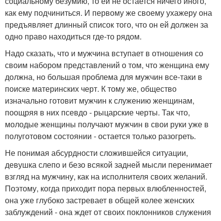
социальному безумию, то ей не остается ничего иного,
как ему подчиниться. И первому же своему ухажеру она
предъявляет длинный список того, что он ей должен за
одно право находиться где-то рядом.
Надо сказать, что и мужчина вступает в отношения со
своим набором представлений о том, что женщина ему
должна, но большая проблема для мужчин все-таки в
поиске материнских черт. К тому же, общество
изначально готовит мужчин к служению женщинам,
поощряя в них псевдо - рыцарские черты. Так что,
молодые женщины получают мужчин в свои руки уже в
полуготовом состоянии - остается только разогреть.
Не понимая абсурдности сложившейся ситуации,
девушка слепо и безо всякой задней мысли перенимает
взгляд на мужчину, как на исполнителя своих желаний.
Поэтому, когда приходит пора первых влюбленностей,
она уже глубоко застревает в общей колее женских
заблуждений - она ждет от своих поклонников служения