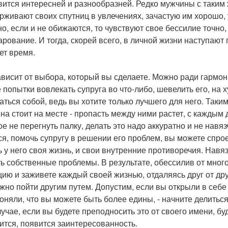
вится интересней и разнообразней. Редко мужчины с таким
рживают своих спутниц в увлечениях, зачастую им хорошо, 
но, если и не обижаются, то чувствуют свое бессилие точно,
арование. И тогда, скорей всего, в личной жизни наступают
ет время.
ависит от выбора, который вы сделаете. Можно ради гармон
 попытки вовлекать супруга во что-либо, шевелить его, на х
аться собой, ведь вы хотите только лучшего для него. Таки
на стоит на месте - пропасть между ними растет, с каждым
ое не перегнуть палку, делать это надо аккуратно и не навя
ся, помочь супругу в решении его проблем, вы можете спр
ь у него своя жизнь, и свои внутренние противоречия. Нав
ь собственные проблемы. В результате, обессилив от мног
цию и заживете каждый своей жизнью, отдаляясь друг от др
жно пойти другим путем. Допустим, если вы открыли в себе 
поняли, что вы можете быть более едины, - начните делиться
лучае, если вы будете преподносить это от своего имени, бу
ится, появится заинтересованность.