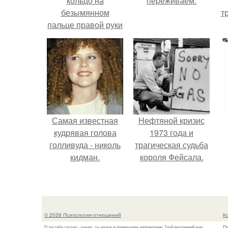
кольцо на
пеpеживаем.
безымянном
т
пальце правой руки
незамужней
девушке
Самая известная
Нефтяной кризис
кудрявая голова
1973 года и
голливуда - николь
трагическая судьба
кидман.
короля Фейсала.
© 2026 Психология отношений
К
П
Если тебе трудно - значит, ты идешь в правильном направлении. Твой внутренний мир...