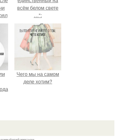
сле
единственный на
ни
всём белом свете
рял
…":
о
ь
ь с
ой,
ли
Чего мы на самом
деле хотим?
лода
казании обратной гиперссылки.