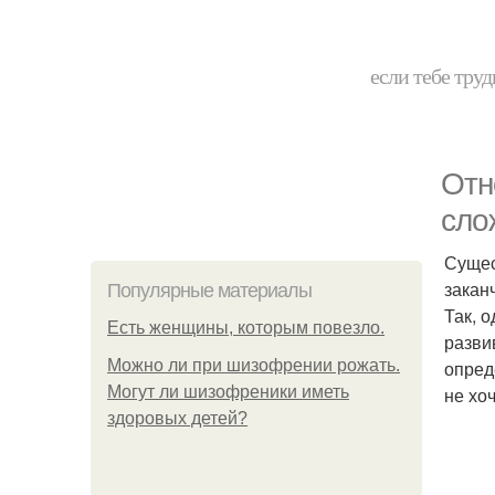
если тебе труд
Отн
сло
Сущес
закан
Популярные материалы
Так, 
Есть женщины, которым повезло.
разви
Можно ли при шизофрении рожать.
опред
Могут ли шизофреники иметь
не хо
здоровых детей?