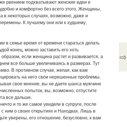
 же рвением подхватывают женские идеи и
удобно и комфортно без всего этого. Женщины,
 а в некоторых случаях, возможно, даже и
 перемены. К лучшему они или к худшему,
ии в семье время от времени стараться делать
удой конец, можно заставить его хоть
⇨
м образом, если женщина растет и развивается, а
 днем все больше увеличиваясь в размерах. Тут
зчиво. В противном случае, желая, как вам
оецировать на него свои нерешенные проблемы.
язывая свое мнение, вы не даете шанса мужчине
очисленных попыток, вы, возможно, отпустите
уга все дальше.
нечто и то же самое увидели в супруге, после
 с ним о своих открытиях и Находках. Лишь в
дьте уверены, его отношение, безусловно, к вам