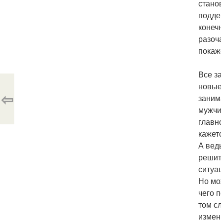
стано
подде
конеч
разоч
покаж
Все з
новые
⇦
заним
мужчи
главн
кажет
А вед
решит
ситуа
Но мо
чего 
том с
измен