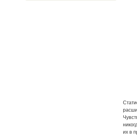
Стати
расши
Чувст
никог
их в 