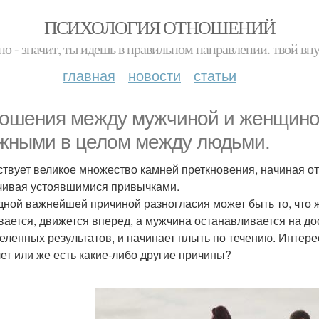
ПСИХОЛОГИЯ ОТНОШЕНИЙ
но - значит, ты идешь в правильном направлении. твой вн
главная
новости
статьи
ошения между мужчиной и женщино
жными в целом между людьми.
твует великое множество камней преткновения, начиная от
чивая устоявшимися привычками.
одной важнейшей причиной разногласия может быть то, что 
вается, движется вперед, а мужчина останавливается на до
еленных результатов, и начинает плыть по течению. Интерес
чет или же есть какие-либо другие причины?