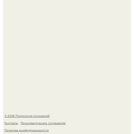
Близocть - это долговременное взаимное
положительное эмоциональное вовлечение,
взаимодействие.
Легенда тяжелой атлетики: феноменальные рекорды
Леонида Тараненко.
© 2026 Психология отношений
Контакты
Пользовательское соглашение
Политика конфидециальности