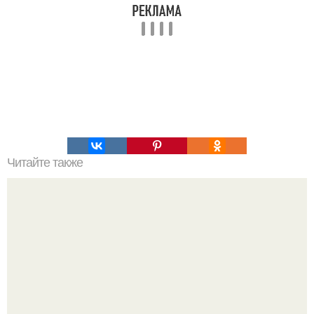
Читайте также
Игры для влюбленных пар на расстоянии. Топ 7 идей
для свидания на расстоянии