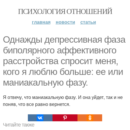
ПСИХОЛОГИЯ ОТНОШЕНИЙ
главная
новости
статьи
Однажды депрессивная фаза
биполярного аффективного
расстройства спросит меня,
кого я люблю больше: ее или
маниакальную фазу.
Я отвечу, что маниакальную фазу. И она уйдет, так и не
поняв, что все равно вернется.
Читайте также