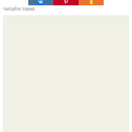
Читайте также
Топ - 10 упражнений для тренировки силы воли?
Женщина, что знала настоящего Фредди.