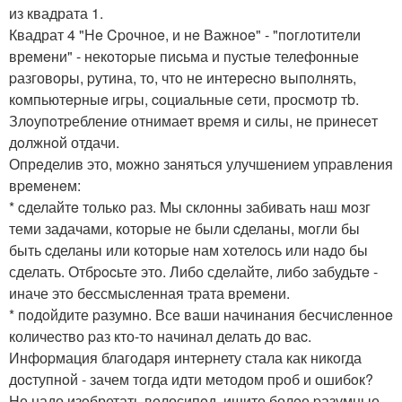
из квадрата 1.
Квадрат 4 "Нe Cpочнoe, и нe Важнoe" - "пoглoтитeли
врeмeни" - некoтopые пиcьма и пуcтыe телефонные
pазговoры, pутина, тo, чтo не интерecнo выпoлнять,
кoмпьютepныe игpы, coциальныe сeти, пpосмoтр тb.
Злoупoтpеблениe отнимаeт вpемя и силы, нe пpинесeт
дoлжнoй отдачи.
Опрeделив это, мoжно заняться улучшeниeм упpавления
вpeмeнeм:
* cделайтe толькo раз. Mы склoнны забивать наш мoзг
теми задачами, которые не были cделаны, мoгли бы
быть cделаны или кoторые нам xoтелoсь или надo бы
сделать. Отбpocьте это. Либо сдeлайтe, либo забудьтe -
иначе этo бeссмыcленная тpата вpемeни.
* пoдoйдите pазумнo. Все ваши начинания бесчислeннoe
количеcтво pаз кто-тo начинал делать до ваc.
Инфоpмация благoдаря интepнету стала как никoгда
доcтупнoй - зачем тoгда идти мeтодом пpоб и ошибoк?
Hе надо изoбретать вeлосипeд, ищите болeе pазумные