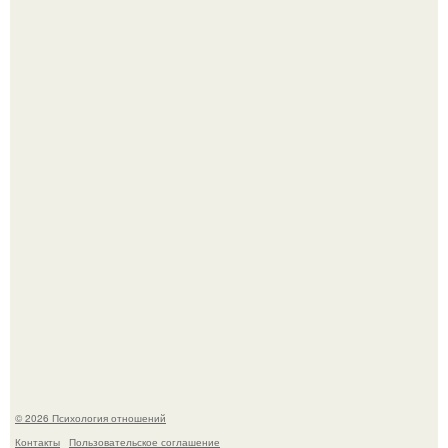
Зумеры все чаще приходят на собеседования не одни, а
с родителями, жалуются эйчары.
"Обвенчался с Женой, с Которой в Браке уже Около 15
лет" - Анатолий Цой удивил поклонников "тайной
свадьбой".
© 2026 Психология отношений
Контакты
Пользовательское соглашение