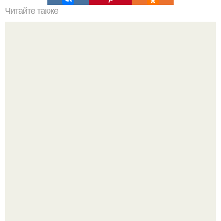
Читайте также
Самое тяжелое - это быть женщиной.
Напоминалка: привычка замечать хорошее даже в
самые серые дни - это не очередная сказка из книг по
саморазвитию.