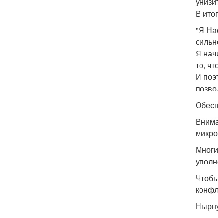
унизи
В ито
"Я На
сильн
Я нач
то, ч
И поэ
позво
Обесп
Внима
микро
Многи
уполн
Чтобы
конфл
Нырнут