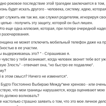
дно роковое последствие этой трагедии заключается в том, 
знь будет искать другого - человека, систему, идею, котора
дет служить им так же, как служил родителям, игнорируя св
 целью - получить эту защиту, которой он был лишен.
Это еще одна иллюзия, которая, при потере очередной наде
и разочарования.
енщина не может отключить мобильный телефон даже на пр
бностью в ее участии.
ты выдерживаешь это? " - Спрашиваю я.
е чувство у тебя возникает, когда человек звонит тебе вот 
вую Злость" - отвечает она, "но быстро ее подавляю".
му?
й в этом смысл? Ничего не изменится".
к Будто Постоянно Выбираю Между"мне хреново - или очень 
вствую, что мои границы нарушаются, когда оценивают мою
это должно волновать?
е настолько страшно заявить о том, что это мое личное дел