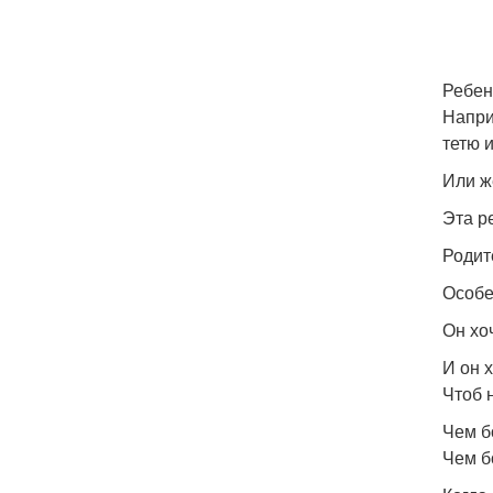
Ребен
Напри
тетю и
Или ж
Эта р
Родит
Особе
Он хо
И он 
Чтоб 
Чем б
Чем б