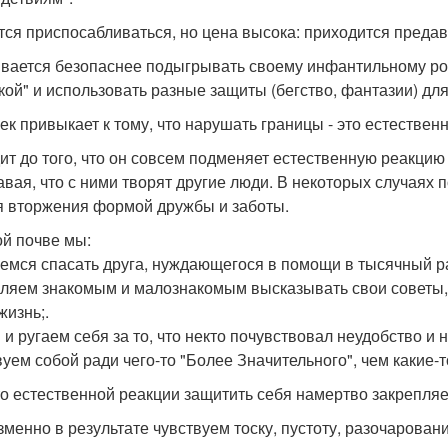
тся приспосабливаться, но цена высока: приходится предав
вается безопаснее подыгрывать своему инфантильному р
кой" и использовать разные защиты (бегство, фантазии) дл
ек привыкает к тому, что нарушать границы - это естественн
ит до того, что он совсем подменяет естественную реакци
авая, что с ними творят другие люди. В некоторых случаях 
я вторжения формой дружбы и заботы.
ой почве мы:
емся спасать друга, нуждающегося в помощи в тысячный ра
ляем знакомым и малознакомым высказывать свои советы,
жизнь;.
 и ругаем себя за то, что некто почувствовал неудобство и
уем собой ради чего-то "Более Значительного", чем какие-
о естественной реакции защитить себя намертво закрепляе
зменно в результате чувствуем тоску, пустоту, разочаровани