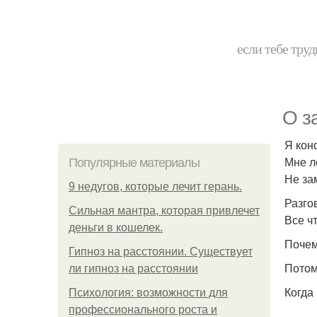
если тебе труд
О з
Я кон
Мне ле
Популярные материалы
Не за
9 недугов, которые лечит герань.
Разго
Сильная мантра, которая привлечет
Все ч
деньги в кошелек.
Почем
Гипноз на расстоянии. Существует
Потом
ли гипноз на расстоянии
Когда
Психология: возможности для
профессионального роста и