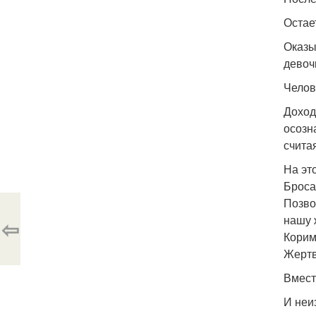
Остае
Оказы
девоч
Челов
Доход
осозн
счита
На эт
Броса
Позво
нашу 
⇦
Корим
Жертв
Вмест
И неи