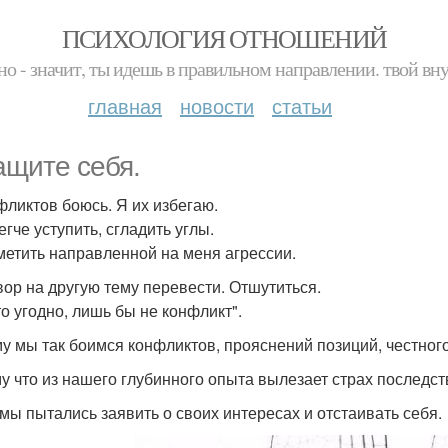
ПСИХОЛОГИЯ ОТНОШЕНИЙ
но - значит, ты идешь в правильном направлении. твой вн
главная
новости
статьи
ащите себя.
фликтов боюсь. Я их избегаю.
гче уступить, сгладить углы.
метить направленной на меня агрессии.
вор на другую тему перевести. Отшутиться.
то угодно, лишь бы не конфликт".
у мы так боимся конфликтов, прояснений позиций, честног
у что из нашего глубинного опыта вылезает страх последств
 мы пытались заявить о своих интересах и отстаивать себя.