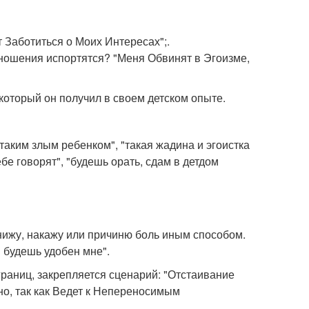
т Заботиться о Моих Интересах";.
отношения испортятся? "Меня Обвинят в Эгоизме,
который он получил в своем детском опыте.
 таким злым ребенком", "такая жадина и эгоистка
ебе говорят", "будешь орать, сдам в детдом
унижу, накажу или причиню боль иным способом.
ы будешь удобен мне".
раниц, закрепляется сценарий: "Отстаивание
о, так как Ведет к Непереносимым