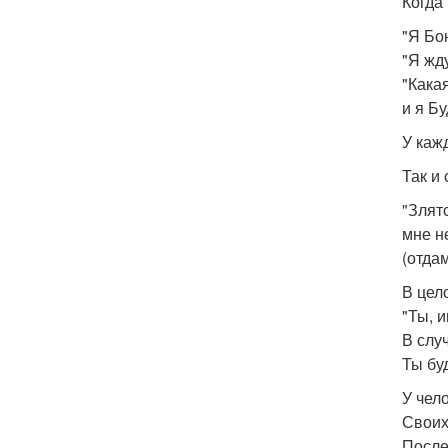
Когда
"Я Бо
"Я жд
"Кака
и я Б
У каж
Так и
"Злят
мне не
(отдам
В цел
"Ты, 
В слу
Ты бу
У чел
Своих
После