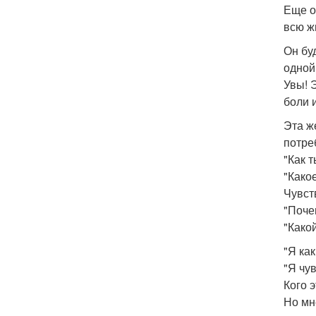
Еще о
всю жи
Он бу
одной
Увы! 
боли 
Эта ж
потре
"Как 
"Како
Чувст
"Поче
"Како
"Я ка
"Я чу
Кого 
Но мн