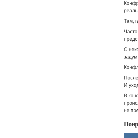
Конфр
реаль
Там, 
Часто
предс
С нек
задум
Конфл
После
И уход
В коне
проис
не пр
Понр