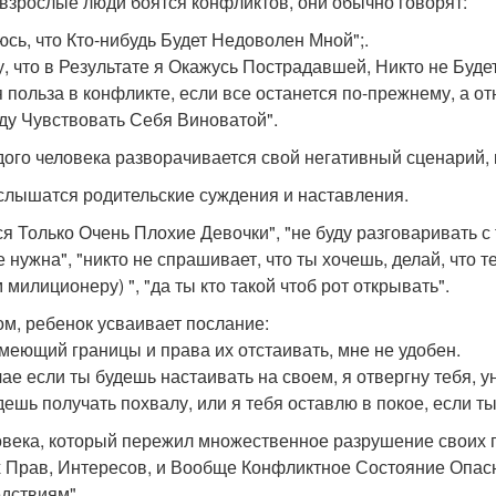
 взрослые люди боятся конфликтов, они обычно говорят:
юсь, что Кто-нибудь Будет Недоволен Мной";.
у, что в Результате я Окажусь Пострадавшей, Никто не Буде
я польза в конфликте, если все останется по-прежнему, а 
уду Чувствовать Себя Виноватой".
дого человека разворачивается свой негативный сценарий, 
 слышатся родительские суждения и наставления.
ся Только Очень Плохие Девочки", "не буду разговаривать с
 нужна", "никто не спрашивает, что ты хочешь, делай, что т
 милиционеру) ", "да ты кто такой чтоб рот открывать".
ом, ребенок усваивает послание:
имеющий границы и права их отстаивать, мне не удобен.
чае если ты будешь настаивать на своем, я отвергну тебя, 
дешь получать похвалу, или я тебя оставлю в покое, если т
овека, который пережил множественное разрушение своих г
 Прав, Интересов, и Вообще Конфликтное Состояние Опасн
дствиям".