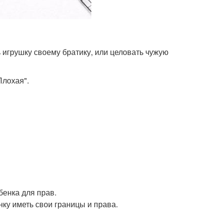
ь игрушку своему братику, или целовать чужую
Плохая".
бенка для прав.
ку иметь свои границы и права.