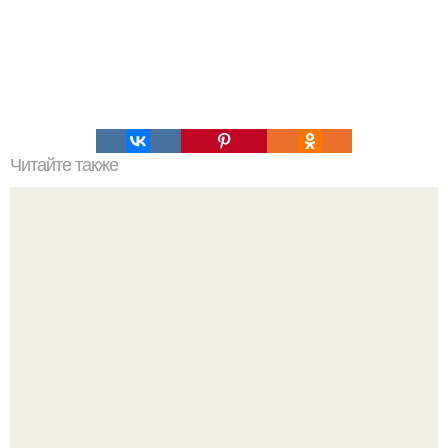
Читайте также
Что значит мыслить неординарно. 15 книг, помогающих
мыслить неординарно?