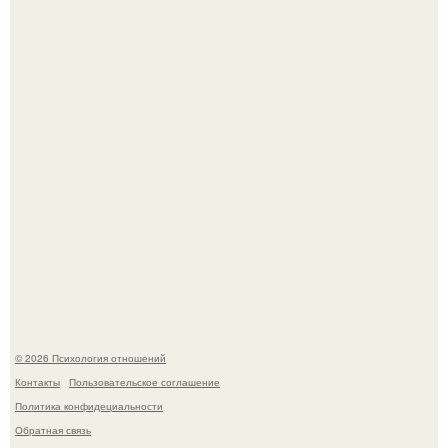
Чего мы на самом деле хотим?
"3 Мечты юности и громкий финал": как Арнольд
шварценеггер женился на племяннице Кеннеди.
© 2026 Психология отношений
Контакты
Пользовательское соглашение
Политика конфидециальности
Обратная связь