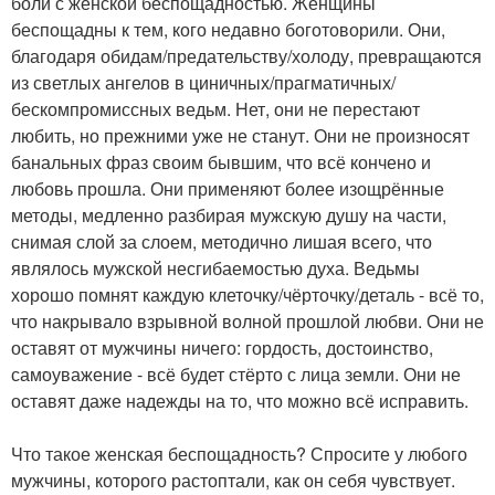
боли с женской беспощадностью. Женщины
беспощадны к тем, кого недавно боготоворили. Они,
благодаря обидам/предательству/холоду, превращаются
из светлых ангелов в циничных/прагматичных/
бескомпромиссных ведьм. Нет, они не перестают
любить, но прежними уже не станут. Они не произносят
банальных фраз своим бывшим, что всё кончено и
любовь прошла. Они применяют более изощрённые
методы, медленно разбирая мужскую душу на части,
снимая слой за слоем, методично лишая всего, что
являлось мужской несгибаемостью духа. Ведьмы
хорошо помнят каждую клеточку/чёрточку/деталь - всё то,
что накрывало взрывной волной прошлой любви. Они не
оставят от мужчины ничего: гордость, достоинство,
самоуважение - всё будет стёрто с лица земли. Они не
оставят даже надежды на то, что можно всё исправить.
Что такое женская беспощадность? Спросите у любого
мужчины, которого растоптали, как он себя чувствует.