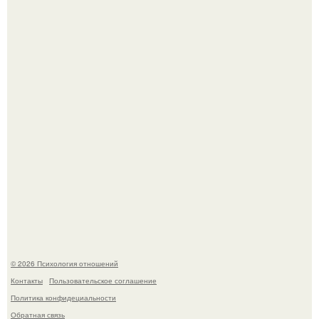
Чего мы на самом деле хотим?
Расплата за характер?
© 2026 Психология отношений
Контакты
Пользовательское соглашение
Политика конфидециальности
Обратная связь