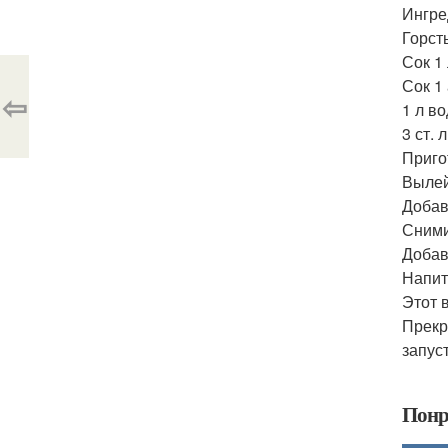
Ингре
Горст
Сок 1
Сок 1
⇦
1 л во
3 ст. 
Приго
Вылей
Добав
Сними
Добав
Напит
Этот 
Прекр
запус
Понр