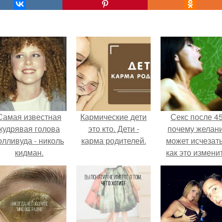
Самая известная
Кармические дети
Секс после 45
кудрявая голова
это кто. Дети -
почему желан
олливуда - николь
карма родителей.
может исчезать
кидман.
как это изменит