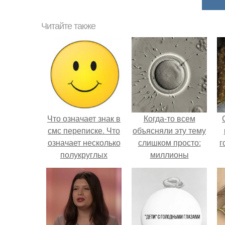
Читайте также
Что означает знак в
Когда-то всем
смс переписке. Что
объясняли эту тему
означает несколько
слишком просто:
г
полукруглых
миллионы
скобочек в конце
сперматозоидов
предложения?
бегут к цели, а
побеждает самый
быстрый.