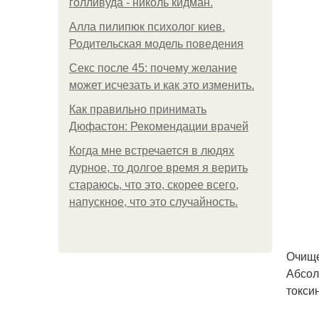
голливуда - николь кидман.
Алла пилипюк психолог киев.
Родительская модель поведения
Секс после 45: почему желание
может исчезать и как это изменить.
Как правильно принимать
Дюфастон: Рекомендации врачей
Когда мне встречается в людях
дурное, то долгое время я верить
стараюсь, что это, скорее всего,
напускное, что это случайность.
Очище
Абсол
токси