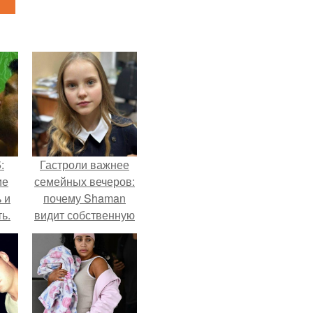
:
Гастроли важнее
ие
семейных вечеров:
 и
почему Shaman
ь.
видит собственную
дочь чаще на
экране, чем
вживую.