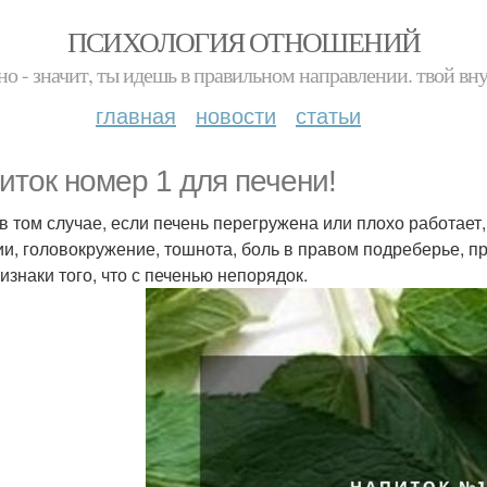
ПСИХОЛОГИЯ ОТНОШЕНИЙ
но - значит, ты идешь в правильном направлении. твой вн
главная
новости
статьи
иток номер 1 для печени!
в том случае, если печень перегружена или плохо работает,
ии, головокружение, тошнота, боль в правом подреберье, п
изнаки того, что с печенью непорядок.