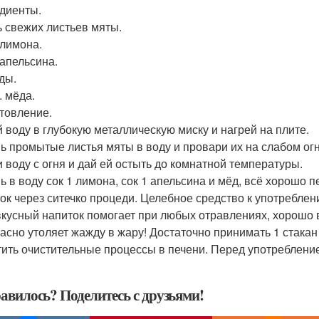
диенты.
ь свежих листьев мяты.
 лимона.
 апельсина.
ды.
л. мёда.
товление.
 воду в глубокую металлическую миску и нагрей на плите.
ь промытые листья мяты в воду и провари их на слабом огн
 воду с огня и дай ей остыть до комнатной температуры.
ь в воду сок 1 лимона, сок 1 апельсина и мёд, всё хорошо 
ок через ситечко процеди. Целебное средство к употреблен
вкусный напиток помогает при любых отравлениях, хорошо 
асно утоляет жажду в жару! Достаточно принимать 1 стакан 
тить очистительные процессы в печени. Перед употреблени
авилось? Поделитесь с друзьями!